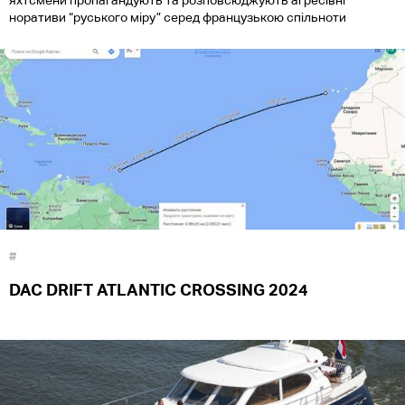
яхтсмени пропагандують та розповсюджують агресівні
норативи “руського міру” серед французькою спільноти
#
DAC DRIFT ATLANTIC CROSSING 2024