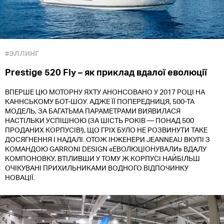
#ЭЛЛИНГ
Prestige 520 Fly – як приклад вдалої еволюції
ВПЕРШЕ ЦЮ МОТОРНУ ЯХТУ АНОНСОВАНО У 2017 РОЦІ НА
КАННСЬКОМУ БОТ-ШОУ. АДЖЕ ЇЇ ПОПЕРЕДНИЦЯ, 500-ТА
МОДЕЛЬ, ЗА БАГАТЬМА ПАРАМЕТРАМИ ВИЯВИЛАСЯ
НАСТІЛЬКИ УСПІШНОЮ (ЗА ШІСТЬ РОКІВ — ПОНАД 500
ПРОДАНИХ КОРПУСІВ!), ЩО ГРІХ БУЛО НЕ РОЗВИНУТИ ТАКЕ
ДОСЯГНЕННЯ І НАДАЛІ. ОТОЖ ІНЖЕНЕРИ JEANNEAU ВКУПІ З
КОМАНДОЮ GARRONI DESIGN «ЕВОЛЮЦІОНУВАЛИ» ВДАЛУ
КОМПОНОВКУ, ВТІЛИВШИ У ТОМУ Ж КОРПУСІ НАЙБІЛЬШ
ОЧІКУВАНІ ПРИХИЛЬНИКАМИ ВОДНОГО ВІДПОЧИНКУ
НОВАЦІЇ.