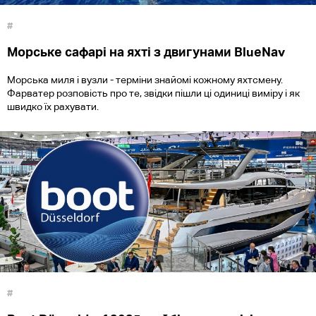
#
Морське сафарі на яхті з двигунами BlueNav
Морська миля і вузли - терміни знайомі кожному яхтсмену.
Фарватер розповість про те, звідки пішли ці одиниці виміру і як
швидко їх рахувати.
#