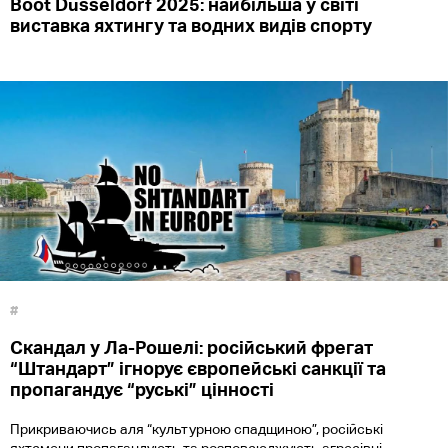
Boot Düsseldorf 2025: найбільша у світі
виставка яхтингу та водних видів спорту
#
Скандал у Ла-Рошелі: російський фрегат
“Штандарт” ігнорує європейські санкції та
пропагандує “руські” цінності
Прикриваючись аля “культурною спадщиною”, російські