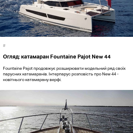
#
Огляд: катамаран Fountaine Pajot New 44
Fountaine Pajot продовжує розширювати модельний ряд своїх
парусних катамаранів. Інтерпарус розповість про New 44 -
новітнього катамарану верфі.