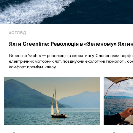
#ОГЛЯД
Яхти Greenline: Революція в «Зеленому» Яхти
Greenline Yachts — революція в екояхтингу. Словенська верф 
електричних моторних яхт, поєднуючи екологічні технології, со
комфорт преміум-класу.