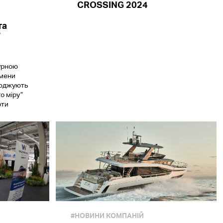
CROSSING 2024
та
”
урною
смени
сюджують
о міру”
оти
#НОВИНИ КОМПАНІЙ