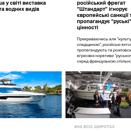
а у світі виставка
російський фрегат
та водних видів
“Штандарт” ігнорує
європейські санкції 
пропагандує “руські
цінності
Прикриваючись аля “культ
спадщиною”, російські яхт
пропагандують та розпов
агресівні норативи “руськог
серед французькою спільн
#НА ВСІХ ШИРОТАХ