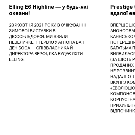
Elling E6 Highline — у будь-які
Prestige 
океани!
вдалої е
28 ЖОВТНЯ 2021 РОКУ, В ОЧІКУВАННІ
ВПЕРШЕ ЦЮ
ЗИМОВОЇ ВИСТАВКИ В
АНОНСОВАНО
ДЮССЕЛЬДОРФІ, МИ ВЗЯЛИ
КАННСЬКОМУ
НЕВЕЛИЧКЕ ІНТЕРВ’Ю У АНТОНА ВАН
ПОПЕРЕДНИЦ
ДЕН БОСА — СПІВВЛАСНИКА Й
БАГАТЬМА 
ДИРЕКТОРА ВЕРФІ, ЯКА БУДУЄ ЯХТИ
ВИЯВИЛАСЯ
ELLING.
(ЗА ШІСТЬ 
ПРОДАНИХ К
НЕ РОЗВИНУ
НАДАЛІ. О
ВКУПІ З К
«ЕВОЛЮЦІО
КОМПОНОВК
КОРПУСІ НА
ПРИХИЛЬН
ВІДПОЧИНКУ