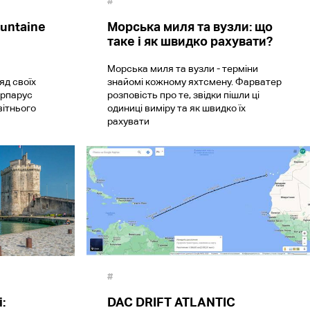
#
untaine
Морська миля та вузли: що
таке і як швидко рахувати?
Морська миля та вузли - терміни
д своїх
знайомі кожному яхтсмену. Фарватер
ерпарус
розповість про те, звідки пішли ці
вітнього
одиниці виміру та як швидко їх
рахувати
#
:
DAC DRIFT ATLANTIC