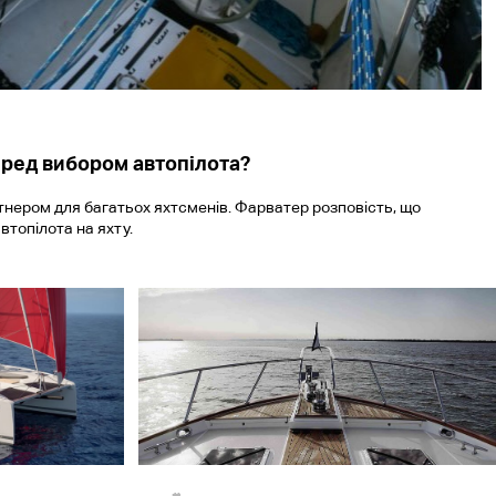
еред вибором автопілота?
тнером для багатьох яхтсменів. Фарватер розповість, що
втопілота на яхту.