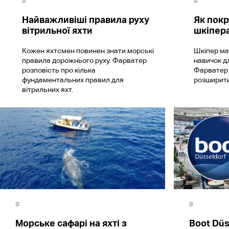
#
#
Найважливіші правила руху
Як покр
вітрильної яхти
шкіпер
Кожен яхтсмен повинен знати морські
Шкіпер ма
правила дорожнього руху. Фарватер
навичок дл
розповість про кілька
Фарватер 
фундаментальних правил для
розширити
вітрильних яхт.
#
#
Морське сафарі на яхті з
Boot Düs