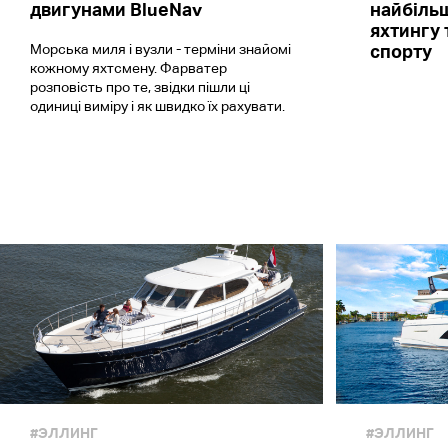
двигунами BlueNav
найбільш
яхтингу 
Морська миля і вузли - терміни знайомі
спорту
кожному яхтсмену. Фарватер
розповість про те, звідки пішли ці
одиниці виміру і як швидко їх рахувати.
#ЭЛЛИНГ
#ЭЛЛИНГ