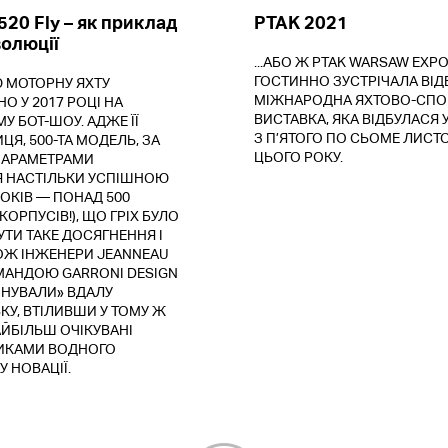
520 Fly – як приклад
PTAK 2021
волюції
...АБО Ж PTAK WARSAW EXPO
ГОСТИННО ЗУСТРІЧАЛА ВІД
 МОТОРНУ ЯХТУ
МІЖНАРОДНА ЯХТОВО-СПО
 У 2017 РОЦІ НА
ВИСТАВКА, ЯКА ВІДБУЛАСЯ 
 БОТ-ШОУ. АДЖЕ ЇЇ
З П’ЯТОГО ПО СЬОМЕ ЛИСТ
Я, 500-ТА МОДЕЛЬ, ЗА
ЦЬОГО РОКУ.
ПАРАМЕТРАМИ
 НАСТІЛЬКИ УСПІШНОЮ
РОКІВ — ПОНАД 500
ОРПУСІВ!), ЩО ГРІХ БУЛО
ТИ ТАКЕ ДОСЯГНЕННЯ І
ТОЖ ІНЖЕНЕРИ JEANNEAU
ОМАНДОЮ GARRONI DESIGN
НУВАЛИ» ВДАЛУ
У, ВТІЛИВШИ У ТОМУ Ж
ЙБІЛЬШ ОЧІКУВАНІ
ИКАМИ ВОДНОГО
 НОВАЦІЇ.