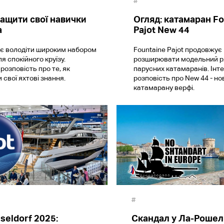
#
ащити свої навички
Огляд: катамаран Fo
а
Pajot New 44
є володіти широким набором
Fountaine Pajot продовжує
я спокійного круїзу.
розширювати модельний ря
розповість про те, як
парусних катамаранів. Інт
 свої яхтові знання.
розповість про New 44 - но
катамарану верфі.
#
seldorf 2025:
Скандал у Ла-Рошелі