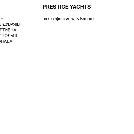
PRESTIGE YACHTS
 –
на яхт-фестивалі у Каннах
ВІДУВАЧІВ
РТИВНА
У ПОЛЬЩІ
ОПАДА