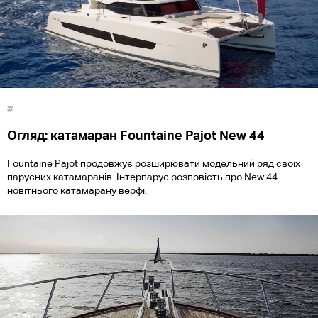
#
Огляд: катамаран Fountaine Pajot New 44
Fountaine Pajot продовжує розширювати модельний ряд своїх
парусних катамаранів. Інтерпарус розповість про New 44 -
новітнього катамарану верфі.