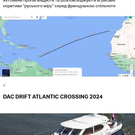
яхтсмени пропагандують та розповсюджують агресівні
норативи “руського міру” серед французькою спільноти
#
DAC DRIFT ATLANTIC CROSSING 2024