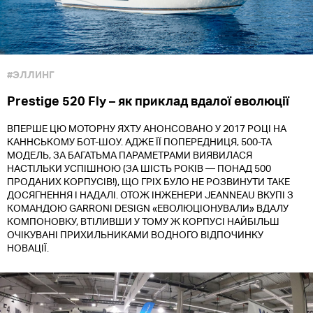
#ЭЛЛИНГ
Prestige 520 Fly – як приклад вдалої еволюції
ВПЕРШЕ ЦЮ МОТОРНУ ЯХТУ АНОНСОВАНО У 2017 РОЦІ НА
КАННСЬКОМУ БОТ-ШОУ. АДЖЕ ЇЇ ПОПЕРЕДНИЦЯ, 500-ТА
МОДЕЛЬ, ЗА БАГАТЬМА ПАРАМЕТРАМИ ВИЯВИЛАСЯ
НАСТІЛЬКИ УСПІШНОЮ (ЗА ШІСТЬ РОКІВ — ПОНАД 500
ПРОДАНИХ КОРПУСІВ!), ЩО ГРІХ БУЛО НЕ РОЗВИНУТИ ТАКЕ
ДОСЯГНЕННЯ І НАДАЛІ. ОТОЖ ІНЖЕНЕРИ JEANNEAU ВКУПІ З
КОМАНДОЮ GARRONI DESIGN «ЕВОЛЮЦІОНУВАЛИ» ВДАЛУ
КОМПОНОВКУ, ВТІЛИВШИ У ТОМУ Ж КОРПУСІ НАЙБІЛЬШ
ОЧІКУВАНІ ПРИХИЛЬНИКАМИ ВОДНОГО ВІДПОЧИНКУ
НОВАЦІЇ.