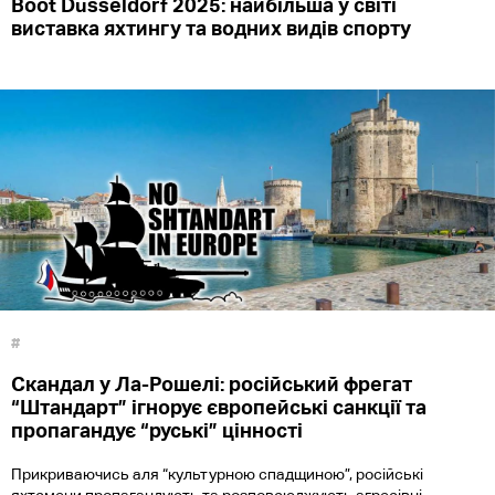
Boot Düsseldorf 2025: найбільша у світі
виставка яхтингу та водних видів спорту
#
Скандал у Ла-Рошелі: російський фрегат
“Штандарт” ігнорує європейські санкції та
пропагандує “руські” цінності
Прикриваючись аля “культурною спадщиною”, російські