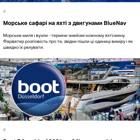
#
Морське сафарі на яхті з двигунами BlueNav
Морська миля і вузли - терміни знайомі кожному яхтсмену.
Фарватер розповість про те, звідки пішли ці одиниці виміру і як
швидко їх рахувати.
#