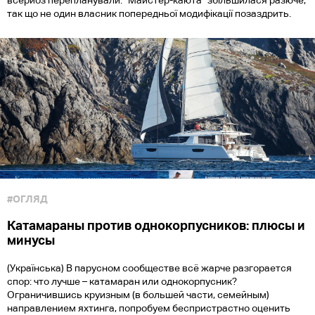
всерйоз перепланували. "Майстер-каюта" збільшилася разюче,
так що не один власник попередньої модифікації позаздрить.
#ОГЛЯД
Катамараны против однокорпусников: плюсы и
минусы
(Українська) В парусном сообществе всё жарче разгорается
спор: что лучше – катамаран или однокорпусник?
Ограничившись круизным (в большей части, семейным)
направлением яхтинга, попробуем беспристрастно оценить