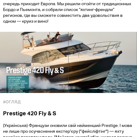
очередь приходит Европа. Мы решили отойти от традиционных
Бордо и Пьемонта, и собрали список “яхтинг-френдли”
регионов, где вы сможете совместить два удовольствия в
одном — круиз и вино!
#ОГЛЯД
Prestige 420 Fly & S
(Українська) Французи оновили свій найменший Prestige. І мова
не лише про осучаснення екстер‘єру ("фейсліфтінг") — яхту