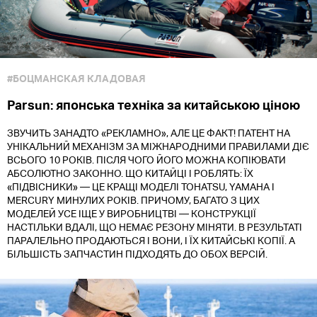
#БОЦМАНСКАЯ КЛАДОВАЯ
Parsun: японська техніка за китайською ціною
ЗВУЧИТЬ ЗАНАДТО «РЕКЛАМНО», АЛЕ ЦЕ ФАКТ! ПАТЕНТ НА
УНІКАЛЬНИЙ МЕХАНІЗМ ЗА МІЖНАРОДНИМИ ПРАВИЛАМИ ДІЄ
ВСЬОГО 10 РОКІВ. ПІСЛЯ ЧОГО ЙОГО МОЖНА КОПІЮВАТИ
АБСОЛЮТНО ЗАКОННО. ЩО КИТАЙЦІ І РОБЛЯТЬ: ЇХ
«ПІДВІСНИКИ» — ЦЕ КРАЩІ МОДЕЛІ TOHATSU, YAMAHA І
MERCURY МИНУЛИХ РОКІВ. ПРИЧОМУ, БАГАТО З ЦИХ
МОДЕЛЕЙ УСЕ ІЩЕ У ВИРОБНИЦТВІ — КОНСТРУКЦІЇ
НАСТІЛЬКИ ВДАЛІ, ЩО НЕМАЄ РЕЗОНУ МІНЯТИ. В РЕЗУЛЬТАТІ
ПАРАЛЕЛЬНО ПРОДАЮТЬСЯ І ВОНИ, І ЇХ КИТАЙСЬКІ КОПІЇ. А
БІЛЬШІСТЬ ЗАПЧАСТИН ПІДХОДЯТЬ ДО ОБОХ ВЕРСІЙ.