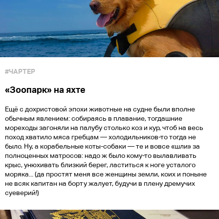
#ЧАРТЕР
«Зоопарк» на яхте
Ещё с дохристовой эпохи животные на судне были вполне
обычным явлением: собираясь в плавание, тогдашние
мореходы загоняли на палубу столько коз и кур, чтоб на весь
поход хватило мяса гребцам — холодильников-то тогда не
было. Ну, а корабельные коты-собаки — те и вовсе «шли» за
полноценных матросов: надо ж было кому-то вылавливать
крыс, унюхивать близкий берег, ластиться к ноге усталого
моряка... (да простят меня все женщины земли, коих и поныне
не всяк капитан на борту жалует, будучи в плену дремучих
суеверий!)