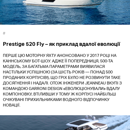
#
Prestige 520 Fly – як приклад вдалої еволюції
ПЕРШЕ ЦЮ МОТОРНУ ЯХТУ АНОНСОВАНО У 2017 РОЦІ НА
КАННСЬКОМУ БОТ-ШОУ. АДЖЕ ЇЇ ПОПЕРЕДНИЦЯ, 500-ТА
МОДЕЛЬ, ЗА БАГАТЬМА ПАРАМЕТРАМИ ВИЯВИЛАСЯ
НАСТІЛЬКИ УСПІШНОЮ (ЗА ШІСТЬ РОКІВ — ПОНАД 500
ПРОДАНИХ КОРПУСІВ!), ЩО ГРІХ БУЛО НЕ РОЗВИНУТИ ТАКЕ
ДОСЯГНЕННЯ І НАДАЛІ. ОТОЖ ІНЖЕНЕРИ JEANNEAU ВКУПІ З
КОМАНДОЮ GARRONI DESIGN «ЕВОЛЮЦІОНУВАЛИ» ВДАЛУ
КОМПОНОВКУ, ВТІЛИВШИ У ТОМУ Ж КОРПУСІ НАЙБІЛЬШ
ОЧІКУВАНІ ПРИХИЛЬНИКАМИ ВОДНОГО ВІДПОЧИНКУ
НОВАЦІЇ.