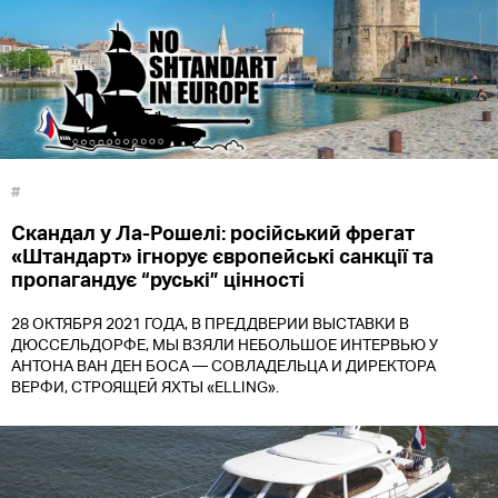
#
Скандал у Ла-Рошелі: російський фрегат
«Штандарт» ігнорує європейські санкції та
пропагандує “руські” цінності
28 ОКТЯБРЯ 2021 ГОДА, В ПРЕДДВЕРИИ ВЫСТАВКИ В
ДЮССЕЛЬДОРФЕ, МЫ ВЗЯЛИ НЕБОЛЬШОЕ ИНТЕРВЬЮ У
АНТОНА ВАН ДЕН БОСА — СОВЛАДЕЛЬЦА И ДИРЕКТОРА
ВЕРФИ, СТРОЯЩЕЙ ЯХТЫ «ELLING».