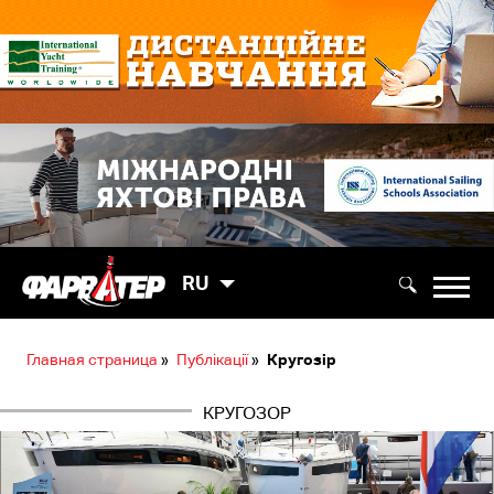
RU
Главная страница
»
Публікації
»
Кругозір
КРУГОЗОР