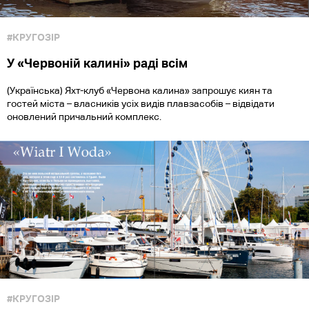
#КРУГОЗІР
У «Червоній калині» раді всім
(Українська) Яхт-клуб «Червона калина» запрошує киян та
гостей міста – власників усіх видів плавзасобів – відвідати
оновлений причальний комплекс.
#КРУГОЗІР