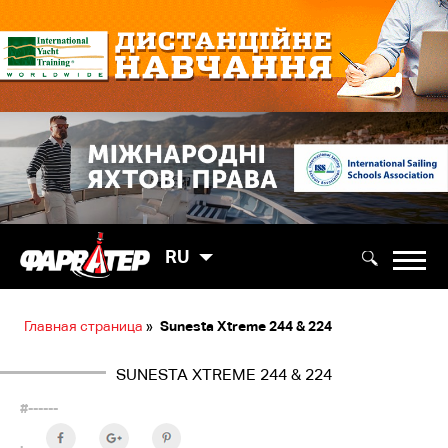
RU
Главная страница
»
Sunesta Хtremе 244 & 224
SUNESTA ХTREMЕ 244 & 224
#------