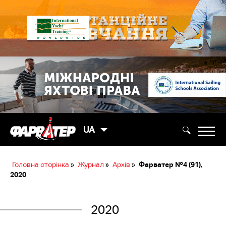
UA
Головна сторінка
»
Журнал
»
Архів
»
Фарватер №4 (91),
2020
2020