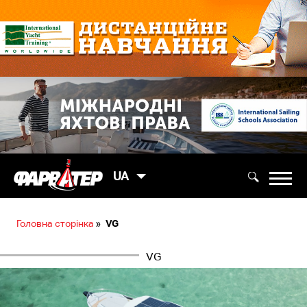
UA
Головна сторінка
»
VG
VG