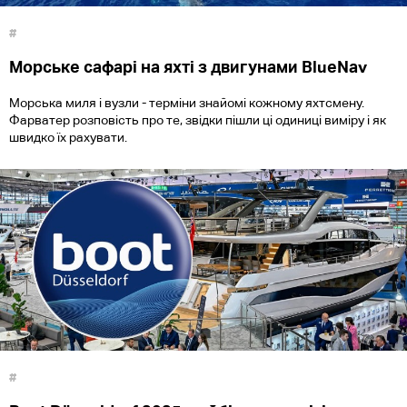
#
Морське сафарі на яхті з двигунами BlueNav
Морська миля і вузли - терміни знайомі кожному яхтсмену.
Фарватер розповість про те, звідки пішли ці одиниці виміру і як
швидко їх рахувати.
#