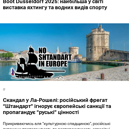
Boot Düsseldorf 2025: найбільша у світі
виставка яхтингу та водних видів спорту
#
Скандал у Ла-Рошелі: російський фрегат
“Штандарт” ігнорує європейські санкції та
пропагандує “руські” цінності
Прикриваючись аля “культурною спадщиною”, російські