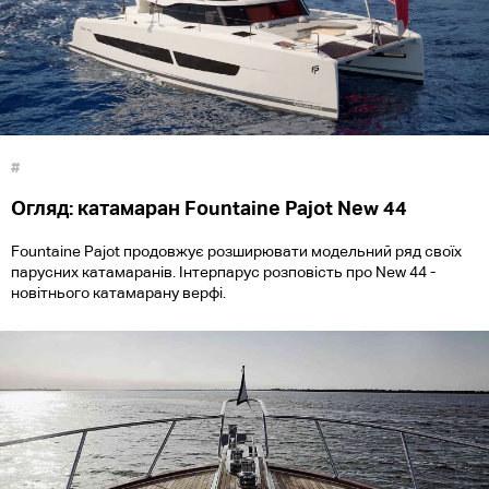
#
Огляд: катамаран Fountaine Pajot New 44
Fountaine Pajot продовжує розширювати модельний ряд своїх
парусних катамаранів. Інтерпарус розповість про New 44 -
новітнього катамарану верфі.