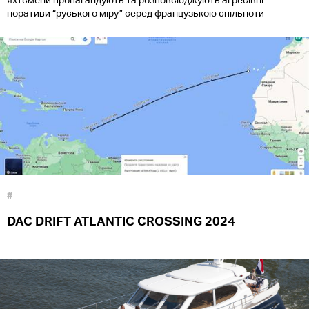
яхтсмени пропагандують та розповсюджують агресівні
норативи “руського міру” серед французькою спільноти
#
DAC DRIFT ATLANTIC CROSSING 2024