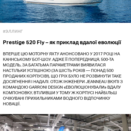
#ЭЛЛИНГ
Prestige 520 Fly – як приклад вдалої еволюції
ВПЕРШЕ ЦЮ МОТОРНУ ЯХТУ АНОНСОВАНО У 2017 РОЦІ НА
КАННСЬКОМУ БОТ-ШОУ. АДЖЕ ЇЇ ПОПЕРЕДНИЦЯ, 500-ТА
МОДЕЛЬ, ЗА БАГАТЬМА ПАРАМЕТРАМИ ВИЯВИЛАСЯ
НАСТІЛЬКИ УСПІШНОЮ (ЗА ШІСТЬ РОКІВ — ПОНАД 500
ПРОДАНИХ КОРПУСІВ!), ЩО ГРІХ БУЛО НЕ РОЗВИНУТИ ТАКЕ
ДОСЯГНЕННЯ І НАДАЛІ. ОТОЖ ІНЖЕНЕРИ JEANNEAU ВКУПІ З
КОМАНДОЮ GARRONI DESIGN «ЕВОЛЮЦІОНУВАЛИ» ВДАЛУ
КОМПОНОВКУ, ВТІЛИВШИ У ТОМУ Ж КОРПУСІ НАЙБІЛЬШ
ОЧІКУВАНІ ПРИХИЛЬНИКАМИ ВОДНОГО ВІДПОЧИНКУ
НОВАЦІЇ.