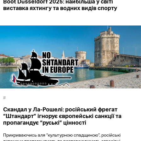
Boot Düsseldorf 2025: найбільша у світі
виставка яхтингу та водних видів спорту
#
Скандал у Ла-Рошелі: російський фрегат
“Штандарт” ігнорує європейські санкції та
пропагандує “руські” цінності
Прикриваючись аля “культурною спадщиною”, російські