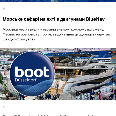
#
Морське сафарі на яхті з двигунами BlueNav
Морська миля і вузли - терміни знайомі кожному яхтсмену.
Фарватер розповість про те, звідки пішли ці одиниці виміру і як
швидко їх рахувати.
#