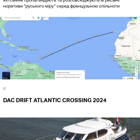
яхтсмени пропагандують та розповсюджують агресівні
норативи “руського міру” серед французькою спільноти
#
DAC DRIFT ATLANTIC CROSSING 2024