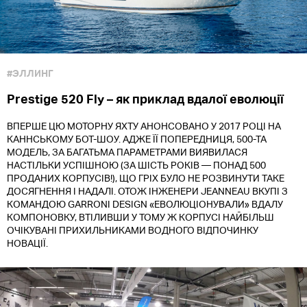
#ЭЛЛИНГ
Prestige 520 Fly – як приклад вдалої еволюції
ВПЕРШЕ ЦЮ МОТОРНУ ЯХТУ АНОНСОВАНО У 2017 РОЦІ НА
КАННСЬКОМУ БОТ-ШОУ. АДЖЕ ЇЇ ПОПЕРЕДНИЦЯ, 500-ТА
МОДЕЛЬ, ЗА БАГАТЬМА ПАРАМЕТРАМИ ВИЯВИЛАСЯ
НАСТІЛЬКИ УСПІШНОЮ (ЗА ШІСТЬ РОКІВ — ПОНАД 500
ПРОДАНИХ КОРПУСІВ!), ЩО ГРІХ БУЛО НЕ РОЗВИНУТИ ТАКЕ
ДОСЯГНЕННЯ І НАДАЛІ. ОТОЖ ІНЖЕНЕРИ JEANNEAU ВКУПІ З
КОМАНДОЮ GARRONI DESIGN «ЕВОЛЮЦІОНУВАЛИ» ВДАЛУ
КОМПОНОВКУ, ВТІЛИВШИ У ТОМУ Ж КОРПУСІ НАЙБІЛЬШ
ОЧІКУВАНІ ПРИХИЛЬНИКАМИ ВОДНОГО ВІДПОЧИНКУ
НОВАЦІЇ.