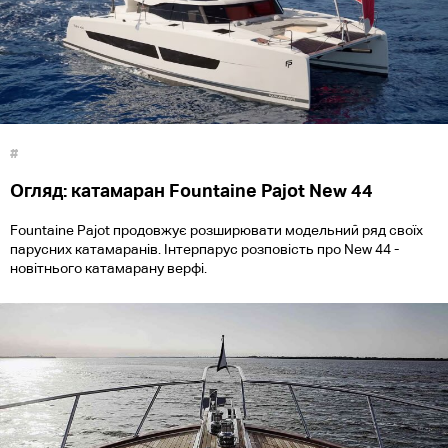
#
Огляд: катамаран Fountaine Pajot New 44
Fountaine Pajot продовжує розширювати модельний ряд своїх
парусних катамаранів. Інтерпарус розповість про New 44 -
новітнього катамарану верфі.