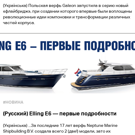
(Українська) Польская верфь Galeon запустила в серию новый
«флайбридж», при создании которого впервые были воплощены
революционные идеи компоновки и трансформации различных
частей корпуса.
#НОВИНА
(Русский) Elling Е6 — первые подробности
(Українська) ...За последние 17 лет верфь Neptune Marine
Shipbuilding B.V. создала всего 2 (две!) модели, зато их