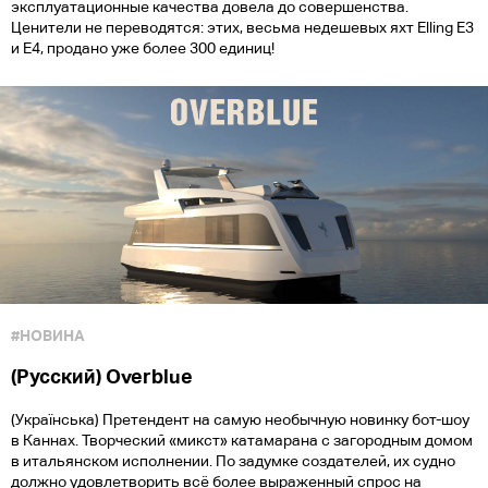
эксплуатационные качества довела до совершенства.
Ценители не переводятся: этих, весьма недешевых яхт Elling E3
и E4, продано уже более 300 единиц!
#НОВИНА
(Русский) Overblue
(Українська) Претендент на самую необычную новинку бот-шоу
в Каннах. Творческий «микст» катамарана с загородным домом
в итальянском исполнении. По задумке создателей, их судно
должно удовлетворить всё более выраженный спрос на