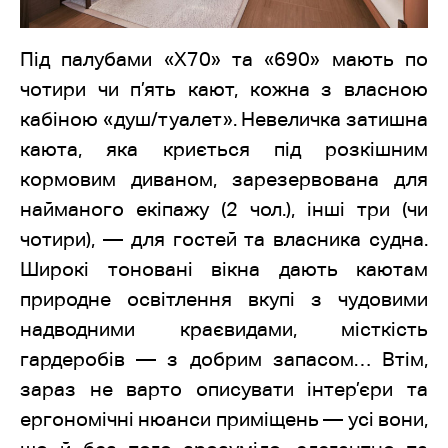
Під палубами «Х70» та «690» мають по
чотири чи п’ять кают, кожна з власною
кабіною «душ/туалет». Невеличка затишна
каюта, яка криється під розкішним
кормовим диваном, зарезервована для
найманого екіпажу (2 чол.), інші три (чи
чотири), — для гостей та власника судна.
Широкі тоновані вікна дають каютам
природне освітлення вкупі з чудовими
надводними краєвидами, місткість
гардеробів — з добрим запасом… Втім,
зараз не варто описувати інтер’єри та
ергономічні нюанси приміщень — усі вони,