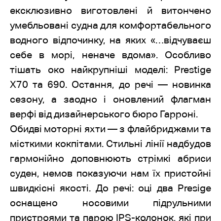
ексклюзивно виготовлені й витончено
умебльовані судна для комфортабельного
водного відпочинку, на яких «…відчуваєш
себе в морі, неначе вдома». Особливо
тішать око найкрупніші моделі: Prestige
Х70 та 690. Остання, до речі — новинка
сезону, а заодно і оновлений флагман
верфі від дизайнерського бюро Гарроні.
Обидві моторні яхти — з флайбриджами та
місткими кокпітами. Стильні лінії надбудов
гармонійно доповнюють стрімкі абриси
суден, немов показуючи нам їх пристойні
швидкісні якості. До речі: оці два Presige
оснащено носовими підрульними
пристроями та парою IPS-колонок, які при