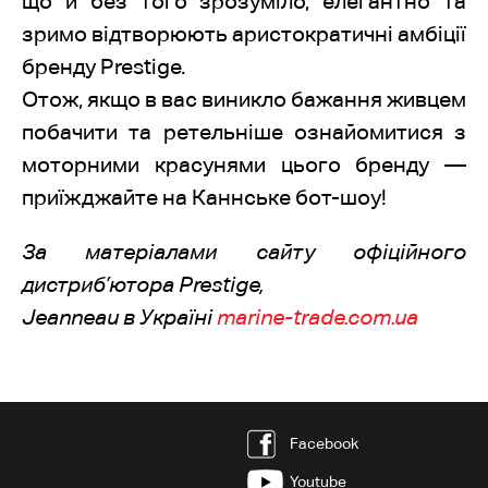
що й без того зрозуміло, елегантно та
зримо відтворюють аристократичні амбіції
бренду Prestige.
Отож, якщо в вас виникло бажання живцем
побачити та ретельніше ознайомитися з
моторними красунями цього бренду —
приїжджайте на Каннське бот-шоу!
За матеріалами сайту офіційного
дистриб’ютора Prestige,
Jeanneau в Україні
marine-trade.com.ua
Facebook
Youtube