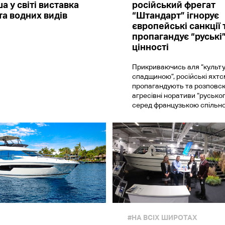
а у світі виставка
російський фрегат
та водних видів
“Штандарт” ігнорує
європейські санкції 
пропагандує “руські
цінності
Прикриваючись аля “культ
спадщиною”, російські яхт
пропагандують та розпов
агресівні норативи “руськог
серед французькою спільн
#НА ВСІХ ШИРОТАХ