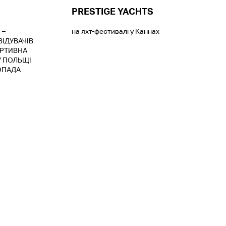
PRESTIGE YACHTS
 –
на яхт-фестивалі у Каннах
ВІДУВАЧІВ
РТИВНА
У ПОЛЬЩІ
ОПАДА