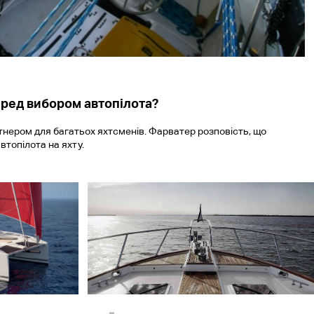
еред вибором автопілота?
тнером для багатьох яхтсменів. Фарватер розповість, що
втопілота на яхту.