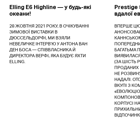
Elling E6 Highline — у будь-які
Prestige 
океани!
вдалої е
28 ЖОВТНЯ 2021 РОКУ, В ОЧІКУВАННІ
ВПЕРШЕ ЦЮ
ЗИМОВОЇ ВИСТАВКИ В
АНОНСОВАНО
ДЮССЕЛЬДОРФІ, МИ ВЗЯЛИ
КАННСЬКОМУ
НЕВЕЛИЧКЕ ІНТЕРВ’Ю У АНТОНА ВАН
ПОПЕРЕДНИЦ
ДЕН БОСА — СПІВВЛАСНИКА Й
БАГАТЬМА 
ДИРЕКТОРА ВЕРФІ, ЯКА БУДУЄ ЯХТИ
ВИЯВИЛАСЯ
ELLING.
(ЗА ШІСТЬ 
ПРОДАНИХ К
НЕ РОЗВИНУ
НАДАЛІ. О
ВКУПІ З К
«ЕВОЛЮЦІО
КОМПОНОВК
КОРПУСІ НА
ПРИХИЛЬН
ВІДПОЧИНКУ