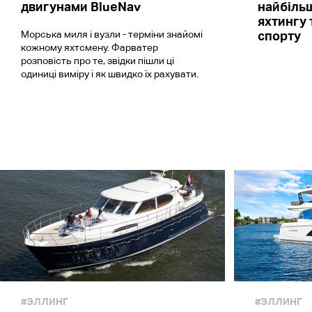
двигунами BlueNav
найбільш
яхтингу 
Морська миля і вузли - терміни знайомі
спорту
кожному яхтсмену. Фарватер
розповість про те, звідки пішли ці
одиниці виміру і як швидко їх рахувати.
#ЭЛЛИНГ
#ЭЛЛИНГ