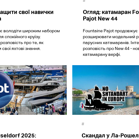
#
ащити свої навички
Огляд: катамаран Fo
а
Pajot New 44
є володіти широким набором
Fountaine Pajot продовжує
я спокійного круїзу.
розширювати модельний ря
розповість про те, як
парусних катамаранів. Інт
 свої яхтові знання.
розповість про New 44 - но
катамарану верфі.
#
seldorf 2025:
Скандал у Ла-Рошелі