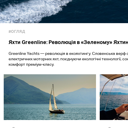
#ОГЛЯД
Яхти Greenline: Революція в «Зеленому» Яхти
Greenline Yachts — революція в екояхтингу. Словенська верф 
електричних моторних яхт, поєднуючи екологічні технології, со
комфорт преміум-класу.