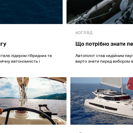
#ОГЛЯД
нгу
Що потрібно знати п
стала лідером гібридних та
Автопілот став надійним пар
нячну автономність і
варто знати перед вибором а