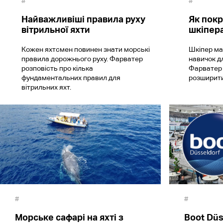
#
#
Найважливіші правила руху
Як покр
вітрильної яхти
шкіпер
Кожен яхтсмен повинен знати морські
Шкіпер ма
правила дорожнього руху. Фарватер
навичок дл
розповість про кілька
Фарватер 
фундаментальних правил для
розширити
вітрильних яхт.
#
#
Морське сафарі на яхті з
Boot Düs