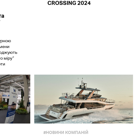
CROSSING 2024
та
”
урною
смени
сюджують
о міру”
оти
#НОВИНИ КОМПАНІЙ