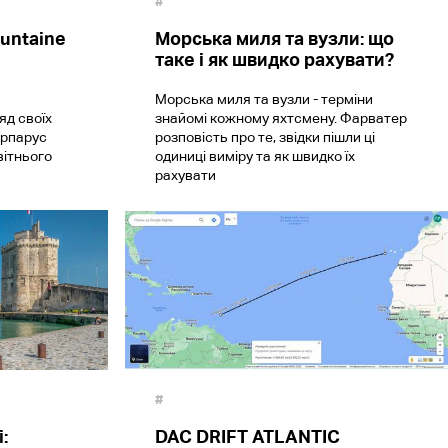
#
untaine
Морська миля та вузли: що
таке і як швидко рахувати?
Морська миля та вузли - терміни
д своїх
знайомі кожному яхтсмену. Фарватер
ерпарус
розповість про те, звідки пішли ці
вітнього
одиниці виміру та як швидко їх
рахувати
#
:
DAC DRIFT ATLANTIC