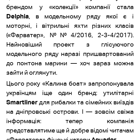
брендом у «колекції» компанії стала
Delphia
, в модельному ряду якої є і
моторні, і вітрильні яхти різних класів
(«Фарватер», №№4/2016, 2-3-4/2017).
Найновіший проект з глісуючого
модельного ряду наразі пришвартований
до понтона марини — хоч зараз можна
зайти й оглянути.
Цього року «Калина боат» запропонувала
українцям іще один бренд: утилітарні
Smartliner
для рибалки та сімейних виїздів
на дніпровські острови. І — зовсім свіжа
інформація: тепер компанія
представлятиме ще й добре відомі читачам
«Фарватера» фінські катери
Aquador
.