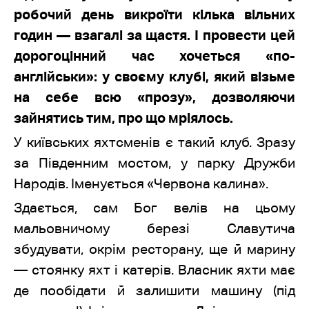
робочий день викроїти кілька вільних
годин — взагалі за щастя. І провести цей
дорогоцінний час хочеться «по-
англійськи»: у своєму клубі, який візьме
на себе всю «прозу», дозволяючи
зайнятись тим, про що мріялось.
У київських яхтсменів є такий клуб. Зразу
за Південним мостом, у парку Дружби
Народів. Іменується «Червона калина».
Здається, сам Бог велів на цьому
мальовничому березі Славутича
збудувати, окрім ресторану, ще й марину
— стоянку яхт і катерів. Власник яхти має
де пообідати й залишити машину (під