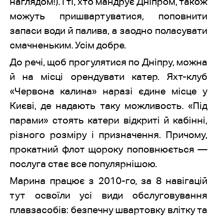
наглядом!). І ті, хто мандрує Дніпром, також
можуть пришвартуватися, поповнити
запаси води й палива, а заодно поласувати
смачненьким. Усім добре.
До речі, щоб прогулятися по Дніпру, можна
й на місці орендувати катер. Яхт-клуб
«Червона калина» наразі єдине місце у
Києві, де надають таку можливость. «Під
парами» стоять катери відкриті й кабінні,
різного розміру і призначення. Причому,
прокатний флот щороку поповнюється —
послуга стає все популярнішою.
Марина працює з 2010-го, за 8 навігацій
тут освоїли усі види обслуговування
плавзасобів: безпечну швартовку влітку та