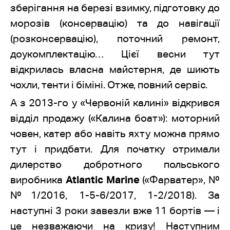
зберігання на березі взимку, підготовку до
морозів (консервацію) та до навігації
(розконсервацію), поточний ремонт,
доукомплектацію… Цієї весни тут
відкрилась власна майстерня, де шиють
чохли, тенти і біміні. Отже, повний сервіс.
А з 2013-го у «Червоній калині» відкрився
відділ продажу («Калина боат»): моторний
човен, катер або навіть яхту можна прямо
тут і придбати. Для початку отримали
дилерство добротного польського
виробника
Atlantic Marine
(«Фарватер», №
№1/2016, 1-5-6/2017, 1-2/2018). За
наступні 3 роки завезли вже 11 бортів — і
це незважаючи на кризу! Наступним