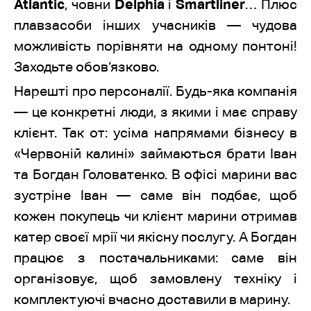
Atlantic
, човни
Delphia
і
Smartliner
… Плюс
плавзасоби інших учасників — чудова
можливість порівняти на одному понтоні!
Заходьте обов‘язково.
Нарешті про персоналії. Будь-яка компанія
— це конкретні люди, з якими і має справу
клієнт. Так от: усіма напрямами бізнесу в
«Червоній калині» займаються брати Іван
та Богдан Головатенко. В офісі марини вас
зустріне Іван — саме він подбає, щоб
кожен покупець чи клієнт марини отримав
катер своєї мрії чи якісну послугу. А Богдан
працює з постачальниками: саме він
організовує, щоб замовлену техніку і
комплектуючі вчасно доставили в марину.