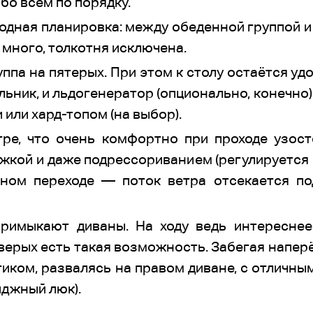
бо всём по порядку.
одная планировка: между обеденной группой и
 много, толкотня исключена.
ппа на пятерых. При этом к столу остаётся удо
дильник, и льдогенератор (опционально, конеч
или хард-топом (на выбор).
ре, что очень комфортно при проходе узос
жкой и даже подрессориванием (регулируется п
нном переходе — поток ветра отсекается п
римыкают диваны. На ходу ведь интереснее
верых есть такая возможность. Забегая напер
иком, развалясь на правом диване, с отличны
иджный люк).