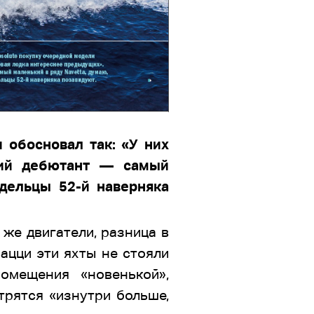
 обосновал так: «У них
ний дебютант — самый
дельцы 52-й наверняка
 же двигатели, разница в
ацци эти яхты не стояли
мещения «новенькой»,
отрятся «изнутри больше,