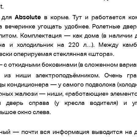
t.
о для
Absolute
в корме. Тут и работается ко
на вечеринке угощать удобнее. Ролетные двер
питом. Комплектация — как дома (в наличии 
ина и холодильник на 220 л…). Между камб
ески оперируемая стеклянная «штора».
 с откидными боковинами (в сложенном вариа
я из ниши электроподъёмником. Очень гр
ы кондиционера — у самого подволока (холод
тарных жалюзи — ниши, «работающие» элементо
я дверь справа (у кресла водителя) и у
ьшое окно слева.
ный — почти вся информация выводится на д