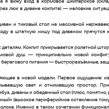
а я вижу вход в кормовое шкиперское (скла
рез люк в диване кокпита) — неловкие ситуа
иван и тиковый стол на массивной нержавею
ходу в штатную нишу под диваном прячутся
 деталям. Кокпит прикрывается ролетной што
рмовой душ — принципиально новой конфигу
 берегового питания — быстроразъёмные, за
ляющее в новой модели. Первое ощущение: и
рывавшую свет и отнимавшую простор. При
уз, диваны и обеденный стол (плюс, понятно, 
ный» (высокое периферийное остекление тому
волоке. Именно в таком сочетании функциона