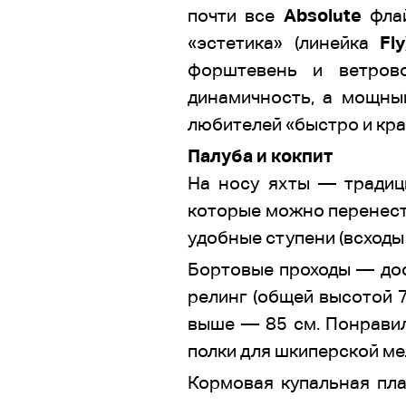
почти все
Absolute
флай
«эстетика» (линейка
Fly
форштевень и ветрово
динамичность, а мощны
любителей «быстро и кра
Палуба и кокпит
На носу яхты — традиц
которые можно перенести
удобные ступени (всходы 
Бортовые проходы — дос
релинг (общей высотой 
выше — 85 см. Понравил
полки для шкиперской ме
Кормовая купальная пла