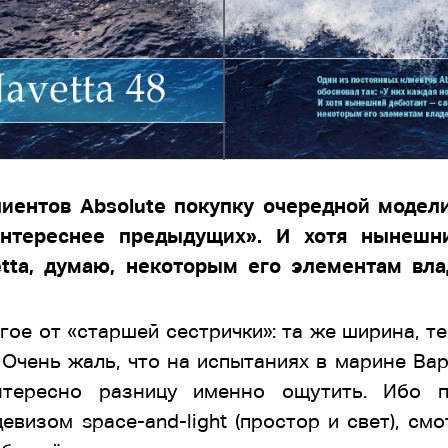
иентов Absolute покупку очередной модели
интереснее предыдущих». И хотя нынеш
etta, думаю, некоторым его элементам вла
ое от «старшей сестрички»: та же ширина, те
Очень жаль, что на испытаниях в марине Вар
ересно разницу именно ощутить. Ибо по
визом space-and-light (простор и свет), см