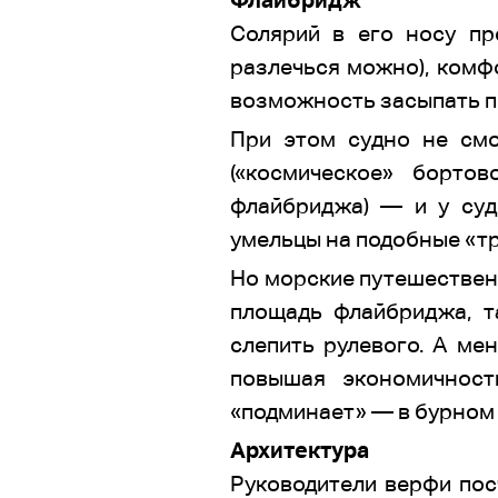
Солярий в его носу пр
разлечься можно), комфо
возможность засыпать по
При этом судно не смо
(«космическое» борто
флайбриджа) — и у суд
умельцы на подобные «т
Но морские путешественн
площадь флайбриджа, т
слепить рулевого. А ме
повышая экономичност
«подминает» — в бурном 
Архитектура
Руководители верфи пос