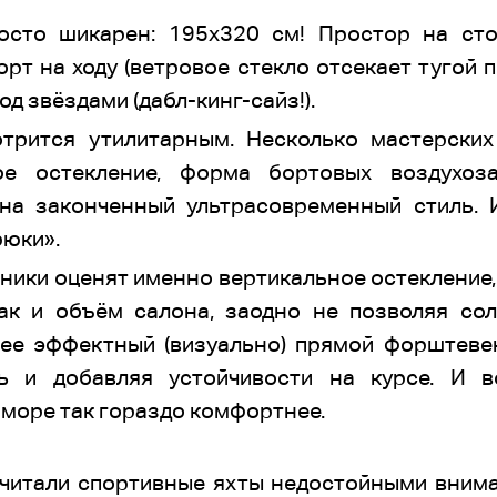
осто шикарен: 195х320 см! Простор на сто
рт на ходу (ветровое стекло отсекает тугой п
д звёздами (дабл-кинг-сайз!).
трится утилитарным. Несколько мастерских
вое остекление, форма бортовых воздухоз
на законченный ультрасовременный стиль.
рюки».
ики оценят именно вертикальное остекление,
ак и объём салона, заодно не позволяя сол
нее эффектный (визуально) прямой форштеве
ь и добавляя устойчивости на курсе. И в
море так гораздо комфортнее.
читали спортивные яхты недостойными вним