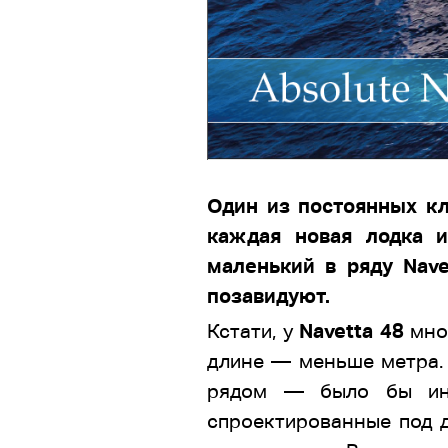
Один из постоянных кл
каждая новая лодка 
маленький в ряду Nav
позавидуют.
Кстати, у
Navetta 48
мног
длине — меньше метра. 
рядом — было бы инт
спроектированные под де