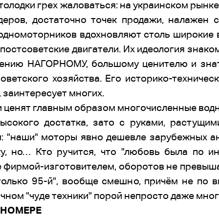
толодки грех жаловаться: на украинском рынк
еров, достаточно точек продажи, налажен 
водномоторников вдохновляют столь широкие 
постсоветские двигатели. Их идеология знак
ению НАГОРНОМУ, большому ценителю и знат
оветского хозяйства. Его историко-техничес
, заинтересует многих.
и ценят главным образом многочисленные водн
сокого достатка, зато с руками, растущими
: "наши" моторы явно дешевле зарубежных ан
у, но… Кто ручится, что "любовь была по ин
фирмой-изготовителем, оборотов не превышали
только 95-й", вообще смешно, причём не по в
чном "чуде техники" порой непросто даже мн
 НОМЕРЕ