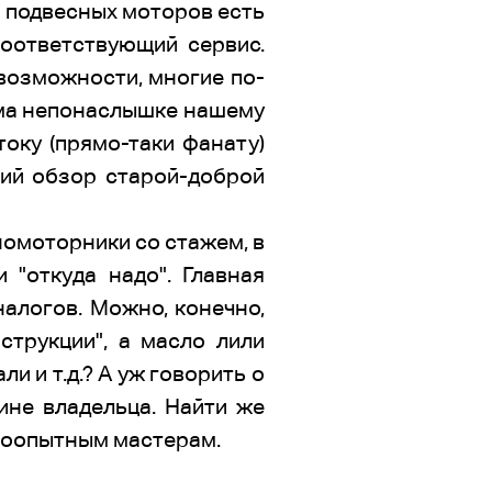
е подвесных моторов есть
соответствующий сервис.
возможности, многие по-
ома непонаслышке нашему
оку (прямо-таки фанату)
кий обзор старой-доброй
омоторники со стажем, в
 "откуда надо". Главная
алогов. Можно, конечно,
струкции", а масло лили
 и т.д.? А уж говорить о
ине владельца. Найти же
огоопытным мастерам.