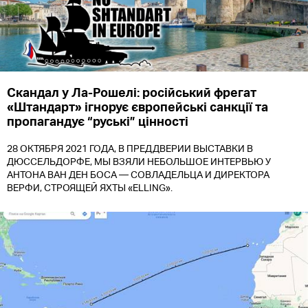
Скандал у Ла-Рошелі: російський фрегат
«Штандарт» ігнорує європейські санкції та
пропагандує “руські” цінності
28 ОКТЯБРЯ 2021 ГОДА, В ПРЕДДВЕРИИ ВЫСТАВКИ В
ДЮССЕЛЬДОРФЕ, МЫ ВЗЯЛИ НЕБОЛЬШОЕ ИНТЕРВЬЮ У
АНТОНА ВАН ДЕН БОСА — СОВЛАДЕЛЬЦА И ДИРЕКТОРА
ВЕРФИ, СТРОЯЩЕЙ ЯХТЫ «ELLING».