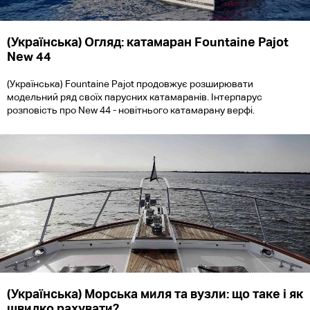
(Українська) Огляд: катамаран Fountaine Pajot
New 44
(Українська) Fountaine Pajot продовжує розширювати
модельний ряд своїх парусних катамаранів. Інтерпарус
розповість про New 44 - новітнього катамарану верфі.
(Українська) Морська миля та вузли: що таке і як
швидко рахувати?