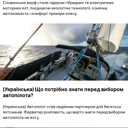
Словенська верф стала лідером гібридних та електричних
моторних яхт, поєднуючи екологічні технології, сонячну
автономність і комфорт преміум-класу.
(Українська) Що потрібно знати перед вибором
автопілота?
(Українська) Автопілот став надійним партнером для багатьох
яхтсменів. Фарватер розповість, що варто знати перед вибором
автопілота на яхту.