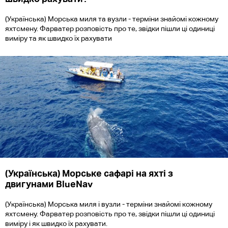
(Українська) Морська миля та вузли - терміни знайомі кожному
яхтсмену. Фарватер розповість про те, звідки пішли ці одиниці
виміру та як швидко їх рахувати
(Українська) Морське сафарі на яхті з
двигунами BlueNav
(Українська) Морська миля і вузли - терміни знайомі кожному
яхтсмену. Фарватер розповість про те, звідки пішли ці одиниці
виміру і як швидко їх рахувати.