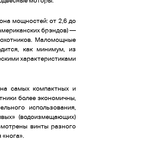
подвесные моторы.
она мощностей: от 2,6 до
 американских брэндов) —
 охотников. Маломощные
дится, как минимум, из
ескими характеристиками
 на самых компактных и
ктники более экономичны,
ельного использования,
ивых» (водоизмещающих)
усмотрены винты разного
 «нога».