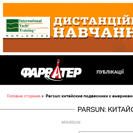
ПУБЛІКАЦІЇ
Головна сторінка
»
Parsun: китайские подвесники с америка
PARSUN: КИТА
#PARSUN