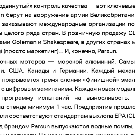
родвинутый» контроль качества — вот ключевы
un берут на вооружение армии Великобритан
их заказывают международные организации п
 целого ряда стран. В розничную продажу 
ми Coleman и Shakespeare, в других странах м
gi (просто маркетинг)… И, конечно, Parsun.
дочных моторов — морской алюминий. Самые
ии, США, Канады и Германии. Каждый механ
 покрывается тремя слоями «финишной» эмали
 с цифровым зажиганием. Каждая новая модель
 программу испытаний на выносливость.
на стенде минимум 1 час. Предприятие прошл
ли соответствуют стандартам выхлопа EPA (США
од брэндом Parsun выпускаются водные помпы,