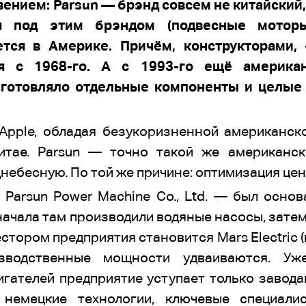
ением: Parsun — брэнд совсем не китайский,
ая под этим брэндом (подвесные моторы
уется в Америке. Причём, конструкторами,
ся с 1968-го. А с 1993-го ещё американ
зготовляло отдельные компоненты и целые
 Apple, обладая безукоризненной американск
итае. Parsun — точно такой же американск
небесную. По той же причине: оптимизация цен
Parsun Power Machine Co., Ltd. — был основ
начала там производили водяные насосы, затем
стором предприятия становится Mars Electric (
зводственные мощности удваиваются. Уж
гателей предприятие уступает только завода
и немецкие технологии, ключевые специа