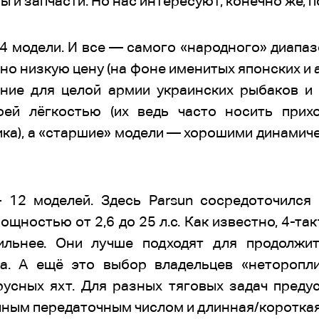
 и запчасти. Но нас интересуют, конечно же, 
 модели. И все — самого «народного» диапаз
ивно низкую цену (на фоне именитых японских и
ние для целой армии украинских рыбаков и
ей лёгкостью (их ведь часто носить прихо
ка), а «старшие» модели — хорошими динамич
12 моделей. Здесь Parsun сосредоточился
щностью от 2,6 до 25 л.с. Как известно, 4-та
льнее. Они лучше подходят для продолжит
га. А ещё это выбор владельцев «неторопл
усных яхт. Для разных тяговых задач пред
чным передаточным числом и длинная/короткая