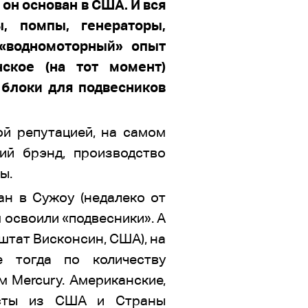
 он основан в США. И вся
, помпы, генераторы,
 «водномоторный» опыт
ское (на тот момент)
 блоки для подвесников
ой репутацией, на самом
ий брэнд, производство
ы.
ан в Сужоу (недалеко от
 освоили «подвесники». А
штат Висконсин, США), на
е тогда по количеству
м Mercury. Американские,
листы из США и Страны