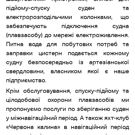
підйому-спуску суден та
електророзподільчими колонками, що
забезпечують підключення судна
(плавзасобу) до мережі електроживлення.
Питна вода для побутових потреб та
заправки цистерн подається кожному
судну безпосередньо із артезіанської
свердловини, власником якої є наше
підприємство.
Крім обслуговування, спуску-підйому та
цілодобової охорони плавзасобів ми
пропонуємо послуги по зберіганню суден
у міжнавігаційний період. А також яхт-клуб
«Червона калина» в навігаційний період