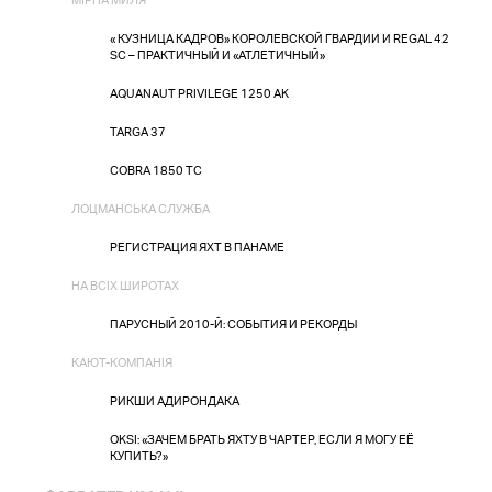
МІРНА МИЛЯ
« КУЗНИЦА КАДРОВ» КОРОЛЕВСКОЙ ГВАРДИИ И REGAL 42
SC – ПРАКТИЧНЫЙ И «АТЛЕТИЧНЫЙ»
AQUANAUT PRIVILEGE 1250 AK
TARGA 37
COBRA 1850 TC
ЛОЦМАНСЬКА СЛУЖБА
РЕГИСТРАЦИЯ ЯХТ В ПАНАМЕ
НА ВСІХ ШИРОТАХ
ПАРУСНЫЙ 2010-Й: СОБЫТИЯ И РЕКОРДЫ
КАЮТ-КОМПАНІЯ
РИКШИ АДИРОНДАКА
OKSI: «ЗАЧЕМ БРАТЬ ЯХТУ В ЧАРТЕР, ЕСЛИ Я МОГУ ЕЁ
КУПИТЬ?»