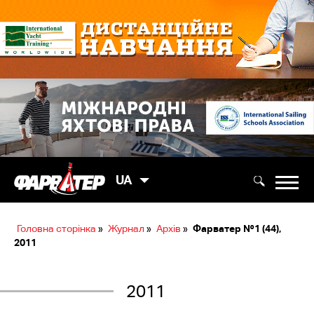
UA
Головна сторінка
»
Журнал
»
Архів
»
Фарватер №1 (44),
2011
2011