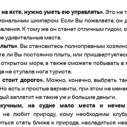
на яхте, нужно уметь ею управлять»
. Это не
иональным шкипером. Если Вы пожелаете, он 
ления. К тому же он станет отличным гидом, 
е удивительные места.
плыть»
. Вы становитесь полноправным хозяин
те ли Вы постоянно плыть, или пришвартуетесь 
 открытом море, а также сможете побывать в
е не ступала нога туриста.
е
стоит дорого».
Можно, конечно, выбрать так
 Но есть и простые варианты, при этом не мен
дый заплатит не такие уж и большие деньги.
скучным, на судне мало места и нечем 
о не любит природу, кому необходимы клубы
иться стать ближе к природе, насладиться н