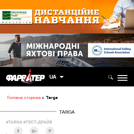
UA
Головна сторінка
»
Targa
TARGA
#TARGA
#ТЕСТ-ДРАЙВ