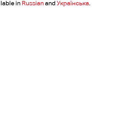
ilable in
Russian
and
Українська
.