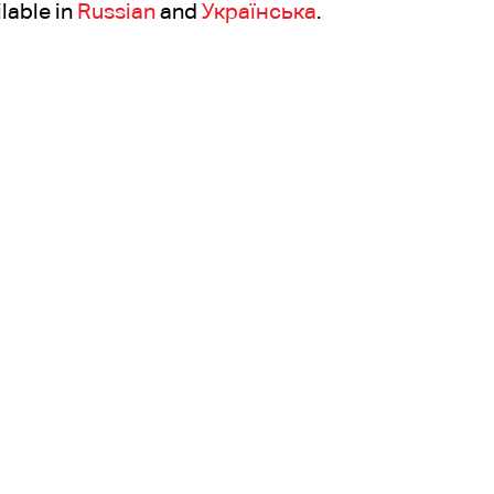
ilable in
Russian
and
Українська
.