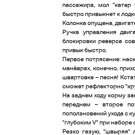
пассажира, мол "катер 
быстро привыкнет к лодк
Колонка опущена, двигат
Ручка управления двиг
блокировки реверса сов
привык быстро.
Первое потрясение: наск
манёврах, конечно, прих
швартовке – песня! Кста
сможет рефлекторно "кру
На заднем ходу корму за
переднем – второе по
поползновений ухода с ку
"глубоким V" при наборе 
Резко газую, "швыряя" 