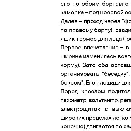
его по обоим бортам о
каморка – под носовой с
Далее – проход через "ф
по правому борту), сзад
ящик-термос для льда ("
Первое впечатление – в 
ширина изменилась всего 
корму). Зато оба остав
организовать "беседку"
боксом". Его площади для
Перед креслом водител
тахометр, вольтметр, ре
электрощиток с выклю
широких пределах легко м
конечно) двигается по с