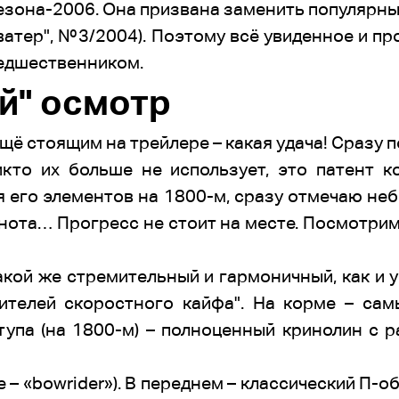
езона-2006. Она призвана заменить популярны
ватер", №3/2004). Поэтому всё увиденное и п
редшественником.
й" осмотр
щё стоящим на трейлере – какая удача! Сразу п
икто их больше не использует, это патент к
я его элементов на 1800-м, сразу отмечаю не
лнота… Прогресс не стоит на месте. Посмотрим,
акой же стремительный и гармоничный, как и 
ителей скоростного кайфа". На корме – са
упа (на 1800-м) – полноценный кринолин с 
 – «bowrider»). В переднем – классический П-