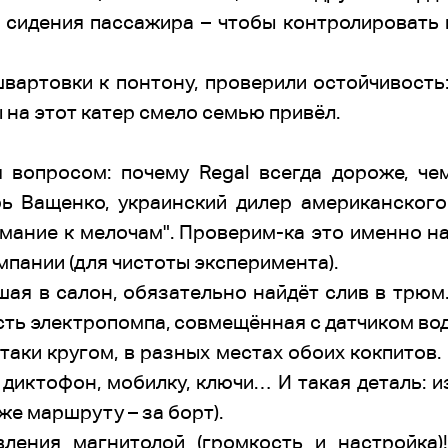
сидения пассажира – чтобы контролировать 
вартовки к понтону, проверили остойчивость:
 на этот катер смело семью привёл.
 вопросом: почему Regal всегда дороже, ч
ь Ващенко, украинский дилер американског
имание к мелочам". Проверим-ка это именно н
мпании (для чистоты эксперимента).
вшая в салон, обязательно найдёт слив в трюм
есть электропомпа, совмещённая с датчиком во
таки кругом, в разных местах обоих кокпитов. 
 диктофон, мобилку, ключи… И такая деталь: 
 же маршруту – за борт).
вления магнитолой (громкость и настройка)