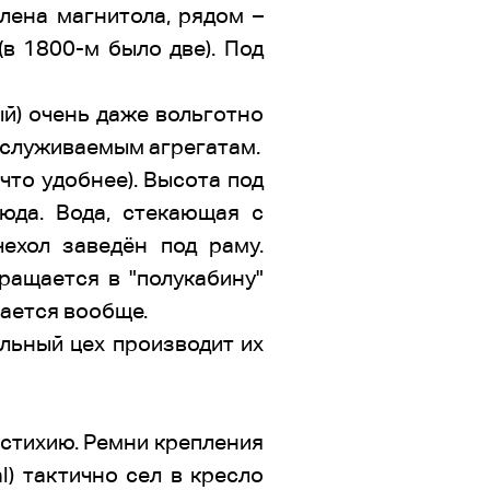
лена магнитола, рядом –
в 1800-м было две). Под
ый) очень даже вольготно
обслуживаемым агрегатам.
 что удобнее). Высота под
юда. Вода, стекающая с
чехол заведён под раму.
ращается в "полукабину"
рается вообще.
альный цех производит их
 стихию. Ремни крепления
l) тактично сел в кресло