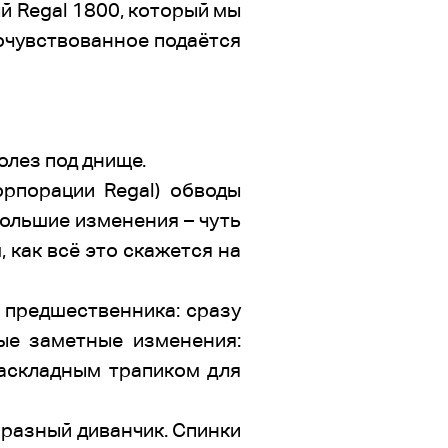
й Regal 1800, который мы
рочувствованное подаётся
олез под днище.
орпорации Regal) обводы
большие изменения – чуть
 как всё это скажется на
у предшественника: сразу
мые заметные изменения:
раскладным трапиком для
образный диванчик. Спинки