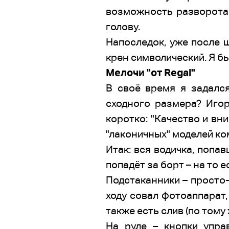
возможность разворота 
голову.
Напоследок, уже после ш
крен символический. Я бы
Мелочи "от Regal"
В своё время я задался
сходного размера? Игор
коротко: "Качество и вн
"лаконичных" моделей ко
Итак: вся водичка, попа
попадёт за борт – на то 
Подстаканники – просто-
ходу совал фотоаппарат,
также есть слив (по тому
На руле – кнопки упра