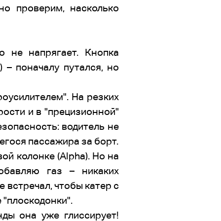
дно проверим, насколько
о не напрягает. Кнопка
 – поначалу путался, но
роусилителем". На резких
рости и в "прецизионной"
езопасность: водитель не
егося пассажира за борт.
й колонке (Alpha). Но на
обавляю газ – никаких
е встречал, чтобы катер с
 "плоскодонки".
нды она уже глиссирует!