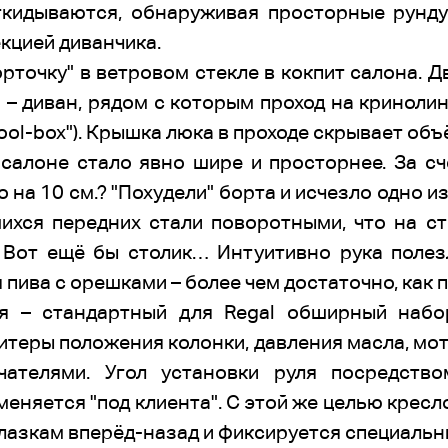
ткидываются, обнаруживая просторные рунду
екцией диванчика.
орточку" в ветровом стекле в кокпит салона. Д
и – диван, рядом с которым проход на криноли
cool-box"). Крышка люка в проходе скрывает об
салоне стало явно шире и просторнее. За сч
на 10 см.? "Похудели" борта и исчезло одно и
шихся передних стали поворотными, что на с
. Вот ещё бы столик… Интуитивно рука полезл
 пива с орешками – более чем достаточно, как п
я – стандартный для Regal обширный набор 
питеры положения колонки, давления масла, мо
чателями. Угол установки руля посредство
еняется "под клиента". С этой же целью кресл
алазкам вперёд-назад и фиксируется специаль