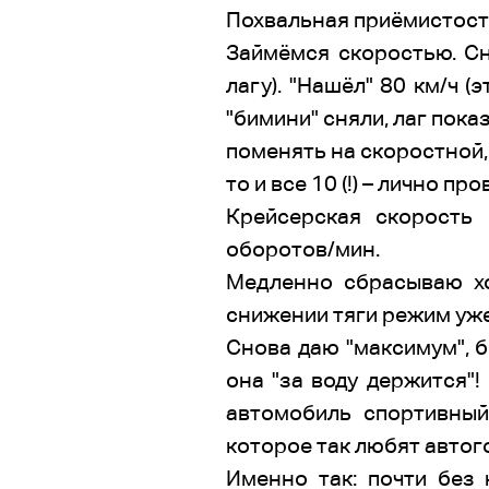
Похвальная приёмистост
Займёмся скоростью. Сн
лагу). "Нашёл" 80 км/ч 
"бимини" сняли, лаг пока
поменять на скоростной, 
то и все 10 (!) – лично про
Крейсерская скорость 
оборотов/мин.
Медленно сбрасываю хо
снижении тяги режим уже
Снова даю "максимум", б
она "за воду держится"!
автомобиль спортивный
которое так любят автого
Именно так: почти без 