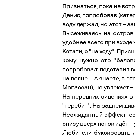
Признаться, пока не встр
Денис, попробовав (катер
воду держал, но этот – з
Высаживаясь на остров,
удобнее всего при входе ч
Кстати, о "на ходу". При
кому нужно это "балов
попробовал: подставил ве
на волне… А знаете, в эт
Мопассан), но увлекает – 
На передних сидениях в
"теребит". На заднем див
Неожиданный эффект: есл
снизу вверх поток идёт –
Любители буксировать лы