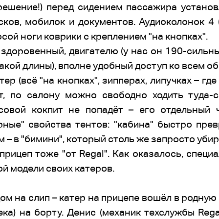
решение!) перед сидением пассажира установ
ков, мобилок и документов. Аудиоколонок 4 (
сой ноги коврики с креплением "на кнопках".
здоровенный, двигателю (у нас он 190-сильн
 такой длины), вполне удобный доступ ко всем 
р (всё "на кнопках", зипперах, липучках – где
т, по салону можно свободно ходить туда-с
совой кокпит не попадёт – его отдельный 
ные" свойства тентов: "кабина" быстро прев
м – в "бимини", который столь же запросто уби
рицеп тоже "от Regal". Как оказалось, специ
й модели своих катеров.
ом на слип – катер на прицепе вошёл в родную
ека) на борту. Денис (механик техслужбы Rega