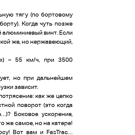
ьную тягу (по бортовому
борту). Когда чуть позже
ый алюминиевый винт. Если
такой же, но нержавеющий,
х) – 55 км/ч, при 3500
ует, но при дальнейшем
узки зависит.
потрясение: как же цепко
стной поворот (это когда
…)? Боковое ускорение,
о же самое, но на катере!
осу! Вот вам и FasTrac…