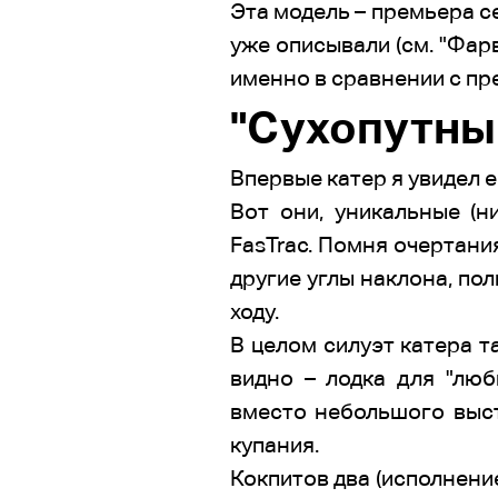
Эта модель – премьера с
уже описывали (см. "Фар
именно в сравнении с п
"Сухопутны
Впервые катер я увидел е
Вот они, уникальные (н
FasTrac. Помня очертани
другие углы наклона, по
ходу.
В целом силуэт катера т
видно – лодка для "люб
вместо небольшого выст
купания.
Кокпитов два (исполнение