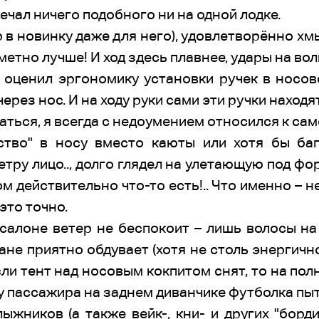
ечал ничего подобного ни на одной лодке.
 в новинку даже для него), удовлетворённо хм
аметно лучше! И ход здесь плавнее, удары на в
 оценил эргономику установки ручек в носов
ерез нос. И на ходу руки сами эти ручки находят
знаться, я всегда с недоумением относился к сам
ство" в носу вместо каюты или хотя бы баг
тру лицо.., долго глядел на улетающую под фо
ом действительно что-то есть!.. Что именно – н
это точно.
 салоне ветер не беспокоит – лишь волосы н
ане приятно обдувает (хотя не столь энергично
и тент над носовым кокпитом снят, то на пол
 у пассажира на заднем диванчике футболка пыт
жников (а также вейк-, кни- и других "борд