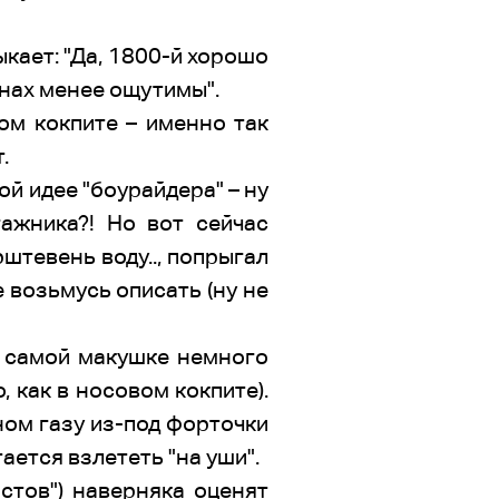
ыкает: "Да, 1800-й хорошо
олнах менее ощутимы".
ом кокпите – именно так
.
ой идее "боурайдера" – ну
ажника?! Но вот сейчас
рштевень воду.., попрыгал
е возьмусь описать (ну не
а самой макушке немного
, как в носовом кокпите).
ном газу из-под форточки
ается взлететь "на уши".
истов") наверняка оценят