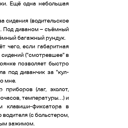
ки. Ещё одна небольшая
ва сидения (водительское
н. Под диваном – съёмный
ъёмный багажный рундук.
ёт чего, если габаритная
з сидений ("смотревшее" в
тоянке позволяет быстро
а под диванчик за "кул-
о мне.
приборов (лаг, эхолот,
точасов, температуры…) и
м клавиши-фиксатора в
о водителя (с больстером,
ным зажимом.