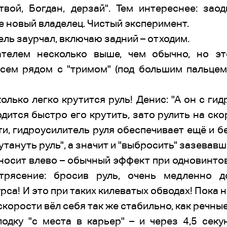
твой, Богдан, дерзай". Тем интереснее: зао
е новый владелец. Чистый эксперимент.
ель заурчал, включаю задний – отходим.
ателем несколько выше, чем обычно, но эт
сем рядом с "тримом" (под большим пальцем)
олько легко крутится руль! Денис: "А он с гид
одится быстро его крутить, зато рулить на ско
ти, гидроусилитель руля обеспечивает ещё и б
тануть руль", а значит и "выбросить" зазевавш
носит влево – обычный эффект при одновинтово
трясение: бросив руль, очень медленно д
рса! И это при таких килеватых обводах! Пока н
скорости вёл себя так же стабильно, как речные
лодку "с места в карьер" – и через 4,5 секу