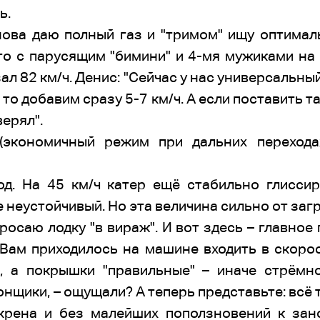
ь.
ова даю полный газ и "тримом" ищу оптимал
(это с парусящим "бимини" и 4-мя мужиками на 
зал 82 км/ч. Денис: "Сейчас у нас универсальн
то добавим сразу 5-7 км/ч. А если поставить 
верял".
(экономичный режим при дальних перехода
д. На 45 км/ч катер ещё стабильно глиссир
 неустойчивый. Но эта величина сильно от загр
росаю лодку "в вираж". И вот здесь – главное 
 Вам приходилось на машине входить в скоро
, а покрышки "правильные" – иначе стрёмно
нщики, – ощущали? А теперь представьте: всё т
крена и без малейших поползновений к зан