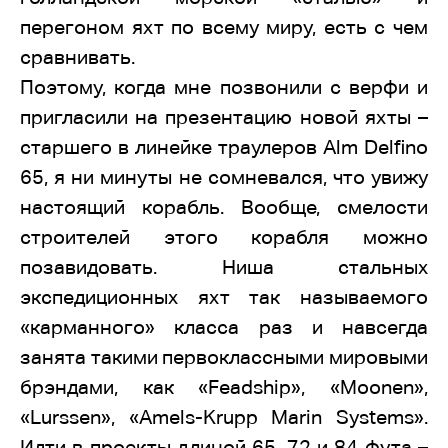
перегоном яхт по всему миру, есть с чем
сравнивать.
Поэтому, когда мне позвонили с верфи и
пригласили на презентацию новой яхты –
старшего в линейке траулеров Alm Delfino
65, я ни минуты не сомневался, что увижу
настоящий корабль. Вообще, смелости
строителей этого корабля можно
позавидовать. Ниша стальных
экспедиционных яхт так называемого
«карманного» класса раз и навсегда
занята такими первоклассными мировыми
брэндами, как «Feadship», «Moonen»,
«Lurssen», «Amels-Krupp Marin Systems».
Идти в проекты длиной 65, 72 и 84 фута –