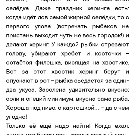
селёдка. Даже праздник херинга есть:
когда идёт лов самой жирной селёдки, то с
первого улова (встречать рыбаков на
пристань выходит чуть не весь городок!) и
делают херинг. У каждой рыбки отрезают
голову, убирают хребет и косточки –
остаётся филешка, висящая на хвостике.
Вот за этот хвостик херинг берут и
опускают в рот – рыбка сьедается за один-
два укуса. Засолена удивительно вкусно:
соли и специй минимум, вкусна сама рыба.
Хороша под пиво, с картошкой… – да с чем
угодно!
Только её ещё надо найти! Когда ехал,
думал, что будем есть херинг каждый день.