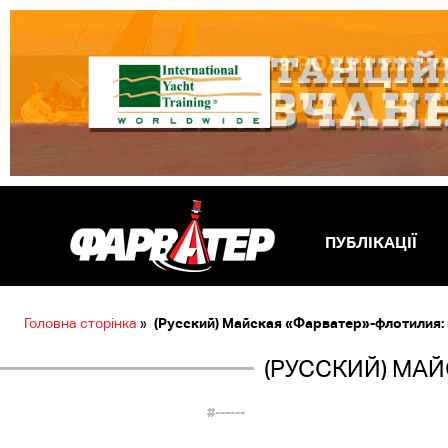
ПУБЛІКАЦІЇ
Головна сторінка
»
(Русский) Майская «Фарватер»-флотилия: к
(РУССКИЙ) МАЙ
#------