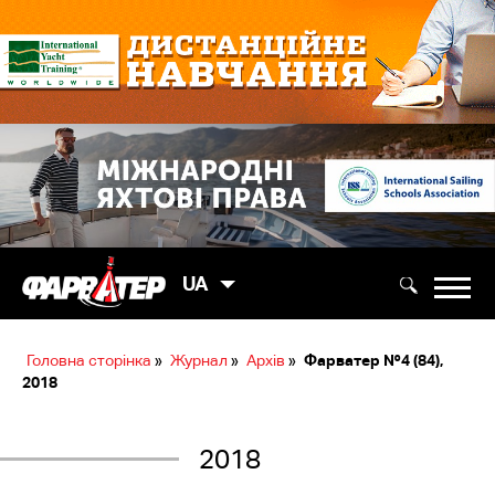
UA
Головна сторінка
»
Журнал
»
Архів
»
Фарватер №4 (84),
2018
2018