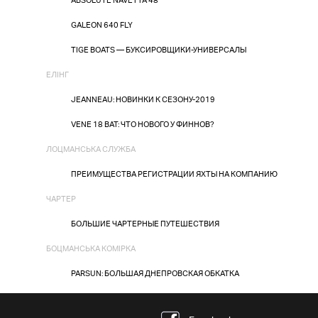
ABSOLUTE NAVETTA 48
GALEON 640 FLY
TIGE BOATS — БУКСИРОВЩИКИ-УНИВЕРСАЛЫ
ЕЛІНГ
JEANNEAU: НОВИНКИ К СЕЗОНУ-2019
VENE 18 BAT: ЧТО НОВОГО У ФИННОВ?
ЛОЦМАНСЬКА СЛУЖБА
ПРЕИМУЩЕСТВА РЕГИСТРАЦИИ ЯХТЫ НА КОМПАНИЮ
ЧАРТЕР
БОЛЬШИЕ ЧАРТЕРНЫЕ ПУТЕШЕСТВИЯ
БОЦМАНСЬКА КОМІРКА
PARSUN: БОЛЬШАЯ ДНЕПРОВСКАЯ ОБКАТКА