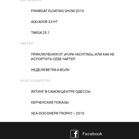
МІРНА МИЛЯ
FINNBOAT FLOATING SHOW 2010
AQUADOR 33 HT
TARGA 25.1
ЧАРТЕР
ПРИКЛЮЧЕНИЯ ОТ «PUPA-YACHTING», ИЛИ КАК НЕ
ИСПОРТИТЬ СЕБЕ ЧАРТЕР
НЕДЕЛЯ ВЕТРА И ВОЛН
НА ВСІХ ШИРОТАХ
ЯХТИНГ В САМОМ ЦЕНТРЕ ОДЕССЫ
КЕРЧЕНСКИЕ ПОКАЗЫ
SEA-DOO DNEPR TROPHY – 2010
Facebook