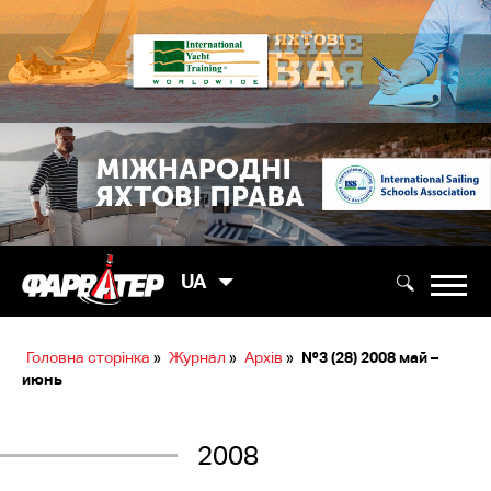
UA
Головна сторінка
»
Журнал
»
Архів
»
№3 (28) 2008 май –
июнь
2008