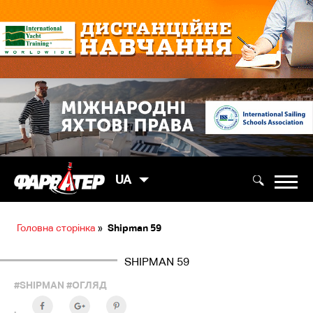
UA
Головна сторінка
»
Shipman 59
SHIPMAN 59
#SHIPMAN
#ОГЛЯД