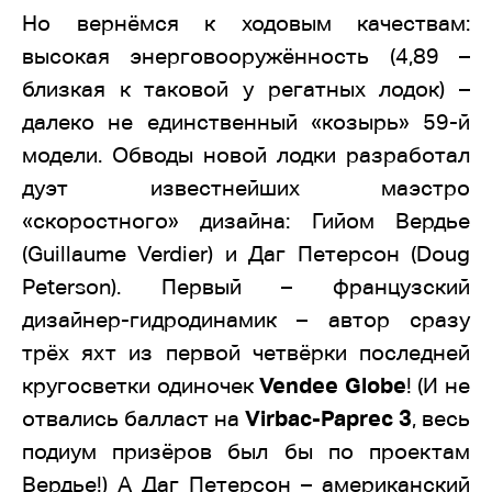
Но вернёмся к ходовым качествам:
высокая энерговооружённость (4,89 –
близкая к таковой у регатных лодок) –
далеко не единственный «козырь» 59-й
модели. Обводы новой лодки разработал
дуэт известнейших маэстро
«скоростного» дизайна: Гийом Вердье
(Guillaume Verdier) и Даг Петерсон (Doug
Peterson). Первый – французский
дизайнер-гидродинамик – автор сразу
трёх яхт из первой четвёрки последней
кругосветки одиночек
Vendee Globe
! (И не
отвались балласт на
Virbac-Paprec 3
, весь
подиум призёров был бы по проектам
Вердье!) А Даг Петерсон – американский