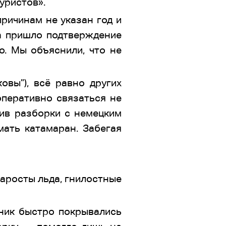
уристов».
ричинам не указан год и
са пришло подтверждение
о. Мы объяснили, что не
овы”), всё равно других
оперативно связаться не
жив разборки с немецким
мать катамаран. Забегая
наросты льда, гнилостные
ник быстро покрывались