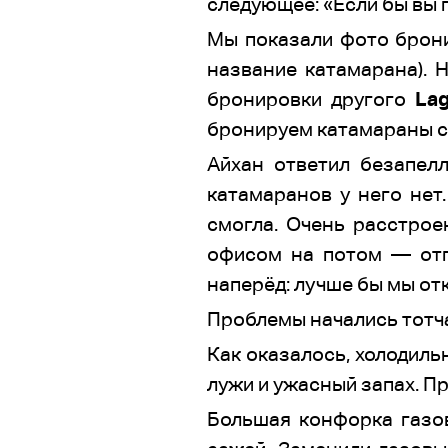
следующее: «Если бы вы 
Мы показали фото брони
название катамарана). 
бронировки другого
La
бронируем катамараны ст
Айхан ответил безапелл
катамаранов у него нет
смогла. Очень расстрое
офисом на потом — отпу
наперёд: лучше бы мы от
Проблемы начались тотча
Как оказалось, холодиль
лужи и ужасный запах. П
Большая конфорка газо