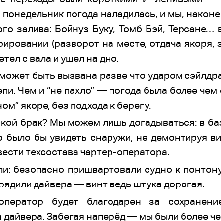
 понедельник погода наладилась, и мы, наконе
о залива: Бойнуз Буку, Томб Бэй, Терсане… 
ровании (разворот на месте, отдача якоря, з
тел с вала и ушел на дно.
может быть вызвана разве что ударом сэйлдрай
пи. Чем и “не пахло” — погода была более чем
ом” якоре, без подхода к берегу.
кой брак? Мы можем лишь догадываться: в б
о было бы увидеть снаружи, не демонтируя ви
вести техсостава чартер-оператора.
ли: безопасно пришвартовали судно к понтон
рядили дайвера — винт ведь штука дорогая.
-оператор будет благодарен за сохранение
 дайвера. Забегая наперёд — мы были более че