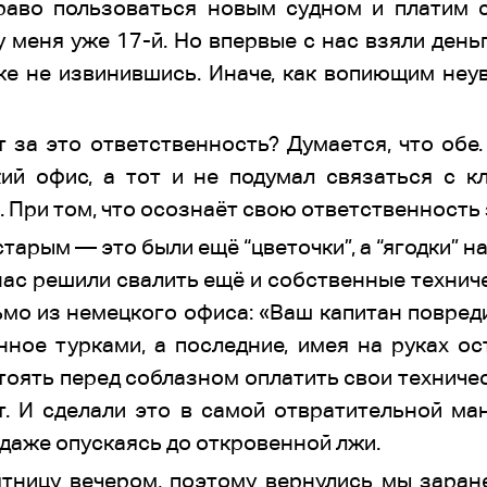
аво пользоваться новым судном и платим ст
у меня уже 17-й. Но впервые с нас взяли деньг
же не извинившись. Иначе, как вопиющим неу
 за это ответственность? Думается, что обе
й офис, а тот и не подумал связаться с к
к. При том, что осознаёт свою ответственност
тарым — это были ещё “цветочки”, а “ягодки” 
нас решили свалить ещё и собственные технич
мо из немецкого офиса: «Ваш капитан повреди
ное турками, а последние, имея на руках о
стоять перед соблазном оплатить свои техниче
т. И сделали это в самой отвратительной ма
 даже опускаясь до откровенной лжи.
ятницу вечером, поэтому вернулись мы заране