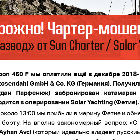
oon 450 F мы оплатили ещё в декабре 2018-
Rosendahl GmbH & Co. KG (Германия). Получи
гдан Парфенюк) забронирован катамаран 
дится в оперировании Solar Yachting (Фетие).
у, около 13:00 мы прибыли в марину Фетие и о
 борту. На вполне закономерный вопрос: «С ч
 Ayhan Avci
(который идеально владеет русски