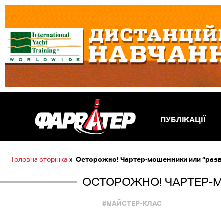
ПУБЛІКАЦІЇ
Головна сторінка
»
Осторожно! Чартер-мошенники или “развод”
ОСТОРОЖНО! ЧАРТЕР-МО
#МАЙСТЕР-КЛАС