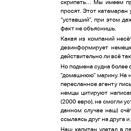
скрипеть… Мы имеем пр
просят. Этот катамаран 
“уставший”, при этом да
факт не объяснишь.
Какая из компаний несёт
дезинформирует немецки
действительно ли всё та
Но подмена судна более с
“домашнюю” марину. На 
пересланное агенту пись
немцы цитируют написан
(2000 евро), не смогли у
данном случае наш) счё
ссылаясь друг на друга и
Наш капитан улетал в п