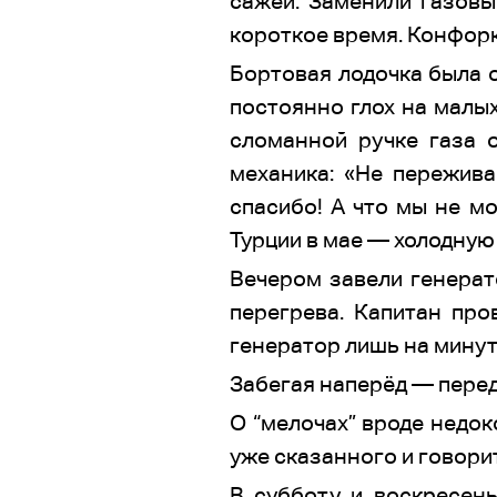
сажей. Заменили газов
короткое время. Конфор
Бортовая лодочка была
постоянно глох на малых
сломанной ручке газа о
механика: «Не пережива
спасибо! А что мы не м
Турции в мае — холодную
Вечером завели генерат
перегрева. Капитан про
генератор лишь на минутк
Забегая наперёд — перед
О “мелочах” вроде недок
уже сказанного и говори
В субботу и воскресен