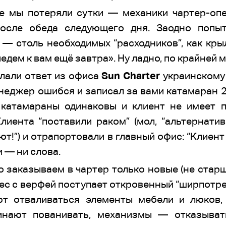
е мы потеряли сутки — механики чартер-оп
после обеда следующего дня. Заодно попыт
— столь необходимых “расходников”, как кры
едем к вам ещё завтра». Ну ладно, по крайней м
лали ответ из офиса
Sun Charter
украинскому
неджер ошибся и записал за вами катамаран 2
 катамараны одинаковы и клиент не имеет п
лиента “поставили раком” (мол, “альтернати
ают!”) и отрапортовали в главный офис: “Клиен
и — ни слова.
 заказываем в чартер только новые (не старш
знес с верфей поступает откровенный “ширпотре
ют отваливаться элементы мебели и люков,
инают пованивать, механизмы — отказыват