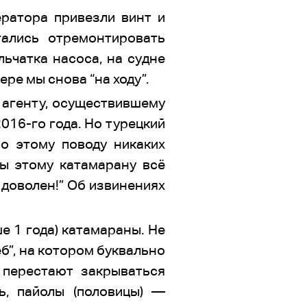
ератора привезли винт и
ались отремонтировать
льчатка насоса, на судне
ере мы снова “на ходу”.
 агенту, осуществившему
016-го года. Но турецкий
о этому поводу никаких
вы этому катамарану всё
т доволен!” Об извинениях
е 1 года) катамараны. Не
б”, на котором буквально
 перестают закрываться
ь, пайолы (половицы) —