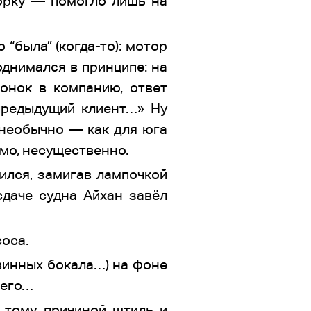
орку — помогло лишь на
о “была” (когда-то): мотор
однимался в принципе: на
вонок в компанию, ответ
 предыдущий клиент…» Ну
 необычно — как для юга
имо, несущественно.
ился, замигав лампочкой
сдаче судна Айхан завёл
оса.
 винных бокала…) на фоне
шего…
 тому причиной штиль и