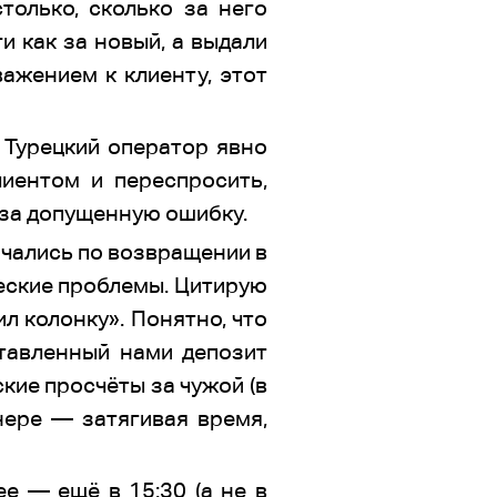
олько, сколько за него
и как за новый, а выдали
важением к клиенту, этот
. Турецкий оператор явно
лиентом и переспросить,
ь за допущенную ошибку.
начались по возвращении в
еские проблемы. Цитирую
л колонку». Понятно, что
ставленный нами депозит
ские просчёты за чужой (в
нере — затягивая время,
е — ещё в 15:30 (а не в