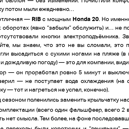
ый баллон — без изменений. Почистили конф
ку потом мыли ежедневно…
 отличная —
RIB
с мощным
Honda 20
. Но именн
 оборотах (явно “забыли” обслужить) и… не п
тсутствовали кнопки электроподъёмника. З
йте, мы знаем, что это не вы сломали, это
огли высадиться с сухими ногами на пляже (в
 и дождливую погоду) — это для компании, вид
ор — он проработал ровно 5 минут и выключ
верил — не поступает вода охлаждения (на 
у — тот и нагреться не успел, конечно).
 сезоном поленились заменить крыльчатку нас
омплектации (всего один фальшфеер, всего 2
ть нет смысла. Тем более, на фоне последовав
ье переходы были короткими и “ленивыми” —