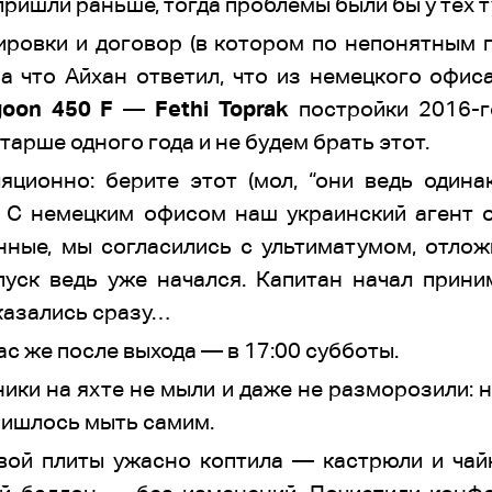
пришли раньше, тогда проблемы были бы у тех т
ровки и договор (в котором по непонятным п
На что Айхан ответил, что из немецкого офи
goon 450 F
—
Fethi Toprak
постройки 2016-г
арше одного года и не будем брать этот.
яционно: берите этот (мол, “они ведь одинак
. С немецким офисом наш украинский агент 
нные, мы согласились с ультиматумом, отло
ск ведь уже начался. Капитан начал прини
казались сразу…
с же после выхода — в 17:00 субботы.
ники на яхте не мыли и даже не разморозили: 
ришлось мыть самим.
вой плиты ужасно коптила — кастрюли и чай