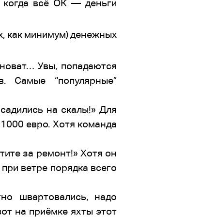
А когда всё ОК — деньги
х, как минимум) денежных
виноват… Увы, попадаются
в. Самые “популярные”
 садились на скалы!» Для
 1000 евро. Хотя команда
тите за ремонт!» Хотя он
ь при ветре порядка всего
но швартовались, надо
вот на приёмке яхты этот