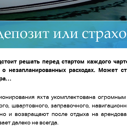
стоит решать перед стартом каждого чарте
 о незапланированных расходах. Может с
ера…
ионирования яхта укомплектована огромным 
ого, швартовного, заправочного, навигацион
но и возвращают после отдыха на арендова
вает далеко не всегда.