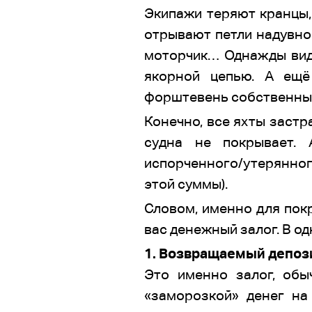
Экипажи теряют кранцы, 
отрывают петли надувной
моторчик… Однажды виде
якорной цепью. А ещё
форштевень собственн
Конечно, все яхты застр
судна не покрывает. 
испорченного/утерянного
этой суммы).
Словом, именно для пок
вас денежный залог. В од
1. Возвращаемый депози
Это именно залог, обы
«заморозкой» денег на 