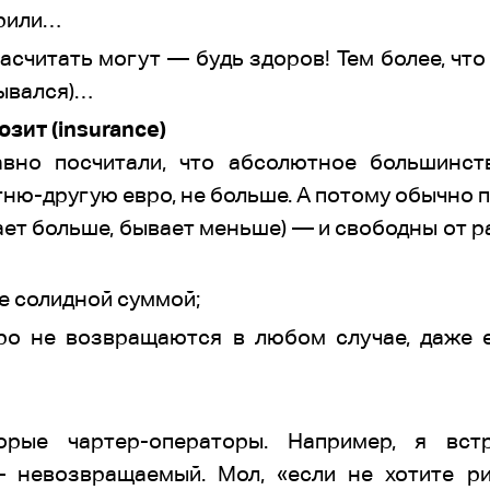
ерили…
насчитать могут — будь здоров! Тем более, что
рывался)…
зит (insurance)
вно посчитали, что абсолютное большинст
тню-другую евро, не больше. А потому обычно 
ает больше, бывает меньше) — и свободны от р
е солидной суммой;
ро не возвращаются в любом случае, даже е
орые чартер-операторы. Например, я вст
невозвращаемый. Мол, «если не хотите ри