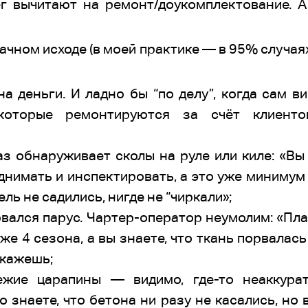
г вычитают на ремонт/доукомплектование. 
дачном исходе (в моей практике — в 95% случая
на деньги. И ладно бы “по делу”, когда сам 
которые ремонтируются за счёт клиенто
аз обнаруживает сколы на руле или киле: «Вы
нимать и инспектировать, а это уже минимум
ель не садились, нигде не “чиркали»;
рвался парус. Чартер-оператор неумолим: «Пла
уже 4 сезона, а вы знаете, что ткань порвалас
окажешь;
ежие царапины — видимо, где-то неаккурат
 знаете, что бетона ни разу не касались, но 