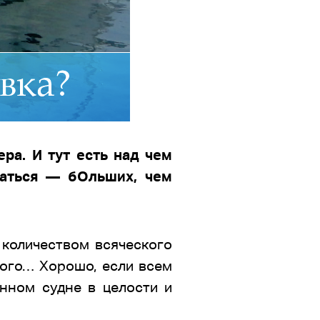
ра. И тут есть над чем
таться — бОльших, чем
количеством всяческого
ного… Хорошо, если всем
нном судне в целости и