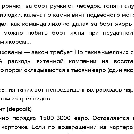
роняют за борт ручки от лебёдок, топят пал
 лодки, калечат о камни винт подвесного мото
л, как команда лихо «отдала» за борт якорь
 можно побить борт яхты при неудачной 
ым якорем…
ахованы — закон требует. Но такие «мелочи» 
А расходы яхтенной компании на восстан
 порой складываются в тысячи евро (один як
рытия таких вот непредвиденных расходов чар
ном из трёх видов.
т (deposit)
чно порядка 1500-3000 евро. Оставляется
карточке. Если по возвращении из чартера