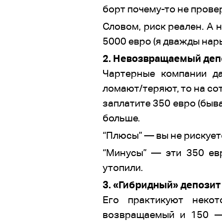
борт почему-то не пров
Словом, риск реален. А 
5000 евро (я дважды на
2. Невозвращаемый депо
Чартерные компании да
ломают/теряют, то на со
заплатите 350 евро (быв
больше.
“Плюсы” — вы не рискует
“Минусы” — эти 350 ев
утопили.
3. «Гибридный» депозит
Его практикуют некот
возвращаемый и 150 — 