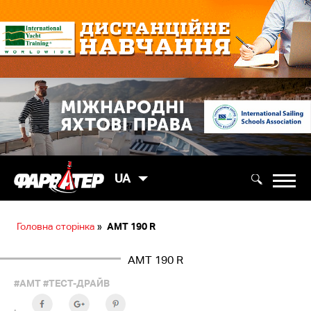
UA
Головна сторінка
»
AMT 190 R
AMT 190 R
#AMT
#ТЕСТ-ДРАЙВ