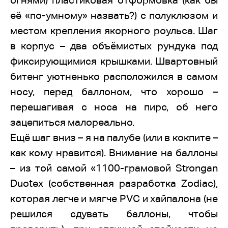
огнями) пластиковая отформовка (как бы
её «по-умному» назвать?) с полуклюзом и
местом крепления якорного роульса. Шаг
в корпус – два объёмистых рундука под
фиксирующимися крышками. Швартовный
битенг уютненько расположился в самом
носу, перед баллоном, что хорошо –
перешагивая с носа на пирс, об него
зацепиться малореально.
Ещё шаг вниз – я на палубе (или в кокпите –
как кому нравится). Внимание на баллоны
– из той самой «1100-грамовой Strongan
Duotex (собственная разработка Zodiac),
которая легче и мягче PVC и хайпалона (не
решился сдувать баллоны, чтобы