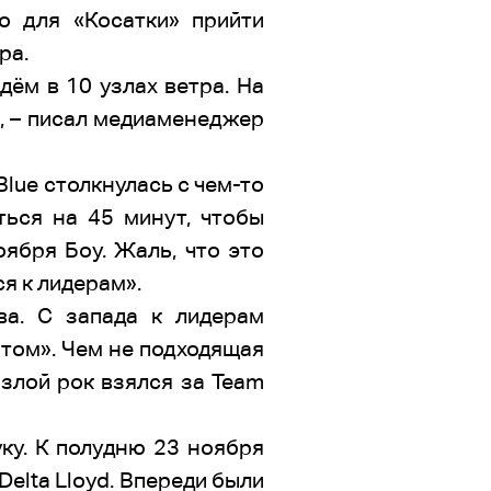
то для «Косатки» прийти
ра.
ём в 10 узлах ветра. На
», – писал медиаменеджер
Blue столкнулась с чем-то
ться на 45 минут, чтобы
оября Боу. Жаль, что это
я к лидерам».
а. С запада к лидерам
бтом». Чем не подходящая
злой рок взялся за Team
ку. К полудню 23 ноября
elta Lloyd. Впереди были