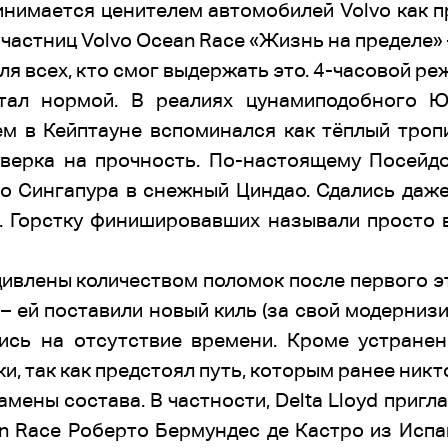
принимается ценителем автомобилей Volvo как
участниц Volvo Ocean Race «Жизнь на пределе» 
я всех, кто смог выдержать это. 4-часовой ре
стал нормой. В реалиях цунамиподобного 
м в Кейптауне вспоминался как тёплый тропи
верка на прочность. По-настоящему Посейд
го Сингапура в снежный Циндао. Сдались даже
. Горстку финишировавших называли просто в
влены количеством поломок после первого эт
о – ей поставили новый киль (за свой модерни
лись на отсутствие времени. Кроме устран
и, так как предстоял путь, которым ранее никто
мены состава. В частности, Delta Lloyd пригл
n Race Роберто Бермундес де Кастро из Испа