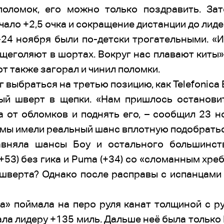
поломок, его можно только поздравить. За
чало +2,5 очка и сокращение дистанции до лиде
24 ноября были по-детски трогательными. «Ид
 щеголяют в шортах. Вокруг нас плавают киты
от также загорал и чинил поломки.
 выбраться на третью позицию, как Telefonica 
ый шверт в щепки. «Нам пришлось останови
 от обломков и поднять его, – сообщил 23 н
 мы имели реальный шанс вплотную подобратьс
авняла шансы Боу и остального большинств
(+53) без гика и Puma (+34) со «сломанным хре
 шверта? Однако после расправы с испанцами 
а» поймала на перо руля канат толщиной с ру
ла лидеру +135 миль. Дальше неё была только D