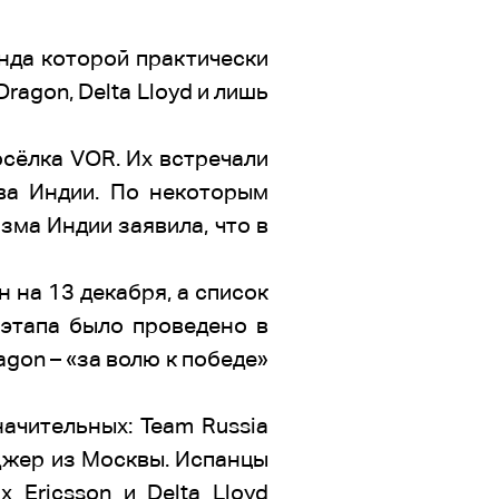
анда которой практически
Dragon, Delta Lloyd и лишь
осёлка VOR. Их встречали
тва Индии. По некоторым
зма Индии заявила, что в
 на 13 декабря, а список
 этапа было проведено в
agon – «за волю к победе»
ачительных: Team Russia
джер из Москвы. Испанцы
 Ericsson и Delta Lloyd