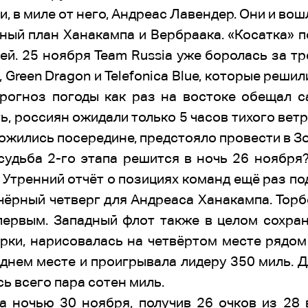
и, в миле от него, Андреас Лавендер. Они и вош
рный план Ханакампа и Вербраака. «Косатка» 
ей. 25 ноября Team Russia уже боролась за т
Green Dragon и Telefonica Blue, которые решил
прогноз погоды как раз на востоке обещал 
ь, россиян ожидали только 5 часов тихого ветр
ложились посередине, предстояло провести в Зо
 судьба 2-го этапа решится в ночь 26 ноябр
 Утренний отчёт о позициях команд ещё раз по
 чёрный четверг для Андреаса Ханакампа. Торб
первым. Западный флот также в целом сохрани
ерки, нарисовалась на четвёртом месте рядом 
днем месте и проигрывала лидеру 350 миль. Д
ь всего пара сотен миль.
а ночью 30 ноября, получив 26 очков из 28