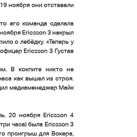
 19 ноября они отставали
что его команда сделала
ноября Ericsson 3 накрыл
ило о лебёдку. «Теперь у
офицер Ericsson 3 Густав
ом. В кокпите никто не
часа как вышел из строя.
общил медиаменеджер Майк
ь. 20 ноября Ericsson 4
ри часа) была Ericsson 3
 Это проигрыш для Вокера,