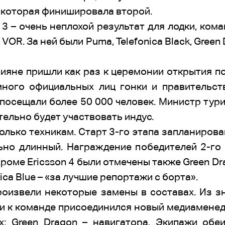
e, которая финишировала второй.
 3 – очень неплохой результат для лодки, ком
VOR. За ней были Puma, Telefonica Black, Green 
сияне пришли как раз к церемонии открытия п
много официальных лиц гонки и правительс
 посещали более 50 000 человек. Министр тури
ельно будет участвовать индус.
олько техникам. Старт 3-го этапа запланирован
но длинный. Награждение победителей 2-го
роме Ericsson 4 были отмечены также Green Dr
ca Blue – «за лучшие репортажи с борта».
роизвели некоторые замены в составах. Из зн
 и к команде присоединился новый медиамене
; Green Dragon – навигатора. Экипажи обеих