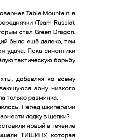
оварная Table Mountain: в
ереднячки (Team Russia).
торым стал Green Dragon.
ций было ещё далеко, тем
я удача. Пока синоптики
жёлую тактическую борьбу
яхты, добавляя ко всему
ивающуюся зону низкого
ыла только разминка.
лилось. Перед шкиперами
разнести лодку в щепки?
оставили новый в течение
лышали ТИШИНУ, которая