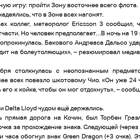
ую игру: пройти Зону восточнее всего флота.
надеялись, что в Зоне всех нагонят.
 коллег, метеоролог Ericsson 3 сообщил, 
тчасти. Но человек предполагает…В ночь на 19 
 опрокинулась. Бакового Андреаса Дальсо удар
дит на болеутоляющих», – резюмировал медиа
оября столкнулась с неопознанным предмет
ее всех повезло шкотовому Чио. «Он уже 24 
его к койке, чтобы он мог отдохнуть», – со
4 и Delta Lloyd чудом ещё держались.
 прямая дорога на Кочин, был Торбен Граэл
очка за прохождение знака. Следующей (через т
ри часа обогнул знак Green Dragon (+3 очка).