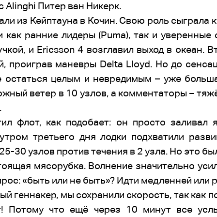
Alinghi Питер ван Никерк.
ли из Кейптауна в Кочин. Свою роль сыграла к
 как ранние лидеры (Puma), так и уверенные с
чкой, и Ericsson 4 возглавил выход в океан. В
, проиграв маневры Delta Lloyd. Но до сенса
пе остаться целым и невредимым – уже больша
жный ветер в 10 узлов, а комментаторы – тя
.
ил флот, как подобает: он просто заливал 
 утром третьего дня лодки подхватили разв
 25-30 узлов против течения в 2 узла. Но это б
тоящая мясорубка. Волнение значительно уси
рос: «быть или не быть»? Идти медленней или 
й геннакер, мы сохранили скорость, так как п
т! Потому что ещё через 10 минут все ус