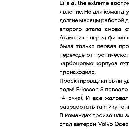
Life at the extreme вос
явление. Но для команд-
долгие месяцы работой дл
второго этапа снова 
Атлантике перед финише
была только первая про
переходе от тропическо
карбоновые корпуса яхт
происходило.
Проектировщики были уди
воды! Ericsson 3 повезл
-4 очка). И все жалова
разработать тактику гонк
В командах произошли за
стал ветеран Volvo Ocea