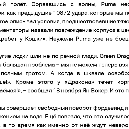
ый полёт. Сорвавшись с волны, Puma нес
й, как предыдущие 10872 удара, которые мы 
Puma описывал условия, предшествовавшие тяж
ментаторы назвали повреждение корпуса в це
хребет у Кошки». Неужели Puma уже не боец
угие лодки шли не по речной глади. Green Dra
я большая проблема – мы не можем теперь взя
 полным гротом. А когда в шквале освобож
ше!». Кроме этого у «Дракона» течёт кор
аёмся!», – сообщал 18 ноября Ян Вокер. И это 
лны совершает свободный поворот фордевинд и к
нием на воде. Ещё повезло, что это случилос
, в то время как именно от неё ждут неверо