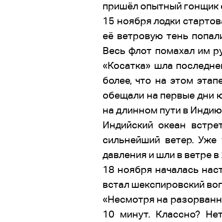
пришёл опытный гонщик с 
15 ноября лодки стартова
её ветровую тень попали
Весь флот помахал им ру
«Косатка» шла последней
более, что на этом эта
обещали на первые дни ю
на длинном пути в Индию
Индийский океан встрет
сильнейший ветер. Уже
давления и шли в ветре в
18 ноября началась нас
встал шекспировский воп
«Несмотря на разорванны
10 минут. Классно? Не