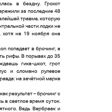
лась в бездну. Грохот
пережили за последние 48
елейшей травме, которую
нтральной части лодки не
, хотя на 19 ноября она
gon попадает в брочинг, а
ть рифы. В порывах до 35
даешь гика-шкот, грот
пус и сломано рулевое
правда: на зачётной марке
ак результат – брочинг с
ь в светлое время суток.
ятного. Ведь Вербраак и