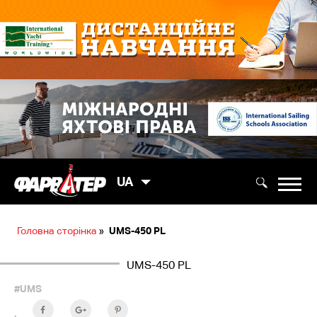
UA
Головна сторінка
»
UMS-450 PL
UMS-450 PL
#UMS