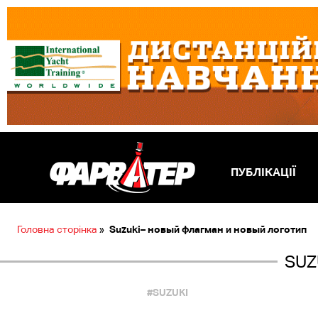
ПУБЛІКАЦІЇ
Головна сторінка
»
Suzuki– новый флагман и новый логотип
SUZ
#SUZUKI