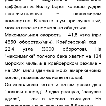
дифферента. Волну берёт хорошо, удары
незначительные – пассажирам
комфортно. В каюте шум приглушенный,
можно вполне нормально общаться.
Максимальная скорость – 41,5 узла (при
4850 оборотах/мин). Крейсерский ход –
22,4 узла (3000 оборотов). На
"максималке" полного бака хватит на 134
морских миль, а в крейсерском режиме –
на 204 мили (данные моих американских
коллег, независимых испытателей).
Останавливаю катер и затем резко даю
"полный вперёд". Лодка рванула, "закусив
удила", – аж в кресло втиснуло. На
глиссирование выскочили за 8,5 секунд!