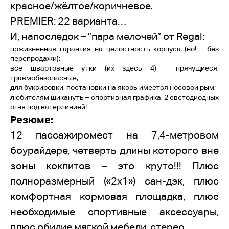
красное/жёлтое/коричневое.
PREMIER: 22 варианта…
И, напоследок – ”пара мелочей” от Regal:
пожизненная гарантия на целостность корпуса (но! – без
перепродажи);
все швартовные утки (их здесь 4) – прячущиеся,
травмобезопасные;
для буксировки, постановки на якорь имеется носовой рым;
любителям шикануть – спортивная графика, 2 светодиодных
огня под ватерлинией!
Резюме:
12 пассажиромест на 7,4-метровом
боурайдере, четверть длины которого вне
зоны кокпитов – это круто!!! Плюс
полноразмерный («2х1») сан-дэк, плюс
комфортная кормовая площадка, плюс
необходимые спортивные аксессуары,
плюс обилие мягкой мебели, стерео…