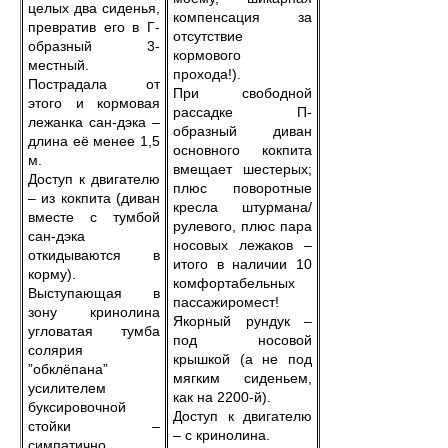
целых два сиденья,
компенсация за
превратив его в Г-
отсутствие
образный 3-
кормового
местный.
прохода!).
Пострадала от
При свободной
этого и кормовая
рассадке П-
лежанка сан-дэка –
образный диван
длина её менее 1,5
основного кокпита
м.
вмещает шестерых;
Доступ к двигателю
плюс поворотные
– из кокпита (диван
кресла штурмана/
вместе с тумбой
рулевого, плюс пара
сан-дэка
носовых лежаков –
откидываются в
итого в наличии 10
корму).
комфортабельных
Выступающая в
пассажиромест!
зону кринолина
Якорный рундук –
угловатая тумба
под носовой
солярия
крышкой (а не под
”обклёпана”
мягким сиденьем,
усилителем
как на 2200-й).
буксировочной
Доступ к двигателю
стойки –
– с кринолина.
симпатично,