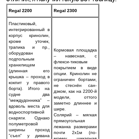
Regal 2200
Regal 2300
Пластиковый,
интегрированный в
корпус кринолин,
кроме уточек,
трапика и пр.,
Кормовая площадка
оборудован
– навесная, с
подпольным
флекси-тиковым
хранилищем
покрытием в виде
(длинная его
опции. Кринолин не
крышка – проход в
ограничен бортами,
кокпит у правого
не стеснён сан-
борта). Итого на
дэком, как на 2200-й
судне два
модели, оттого
”междудонника” –
заметно длиннее и
вдоволь места для
шире.
водноспортивной
Солярий – мягкая
снаряги. Однако
прямоугольная
полуметровой
лежанка размерами
ширины проход
почти 2х1м (по-
”съел” у дивана
моему, шикарная