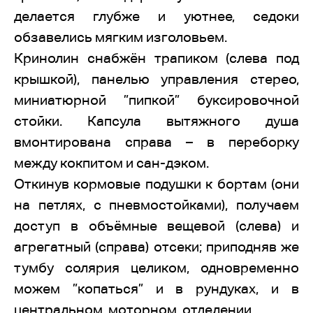
делается глубже и уютнее, седоки
обзавелись мягким изголовьем.
Кринолин снабжён трапиком (слева под
крышкой), панелью управления стерео,
миниатюрной ”пипкой” буксировочной
стойки. Капсула вытяжного душа
вмонтирована справа – в переборку
между кокпитом и сан-дэком.
Откинув кормовые подушки к бортам (они
на петлях, с пневмостойками), получаем
доступ в объёмные вещевой (слева) и
агрегатный (справа) отсеки; приподняв же
тумбу солярия целиком, одновременно
можем ”копаться” и в рундуках, и в
центральном, моторном, отделении.