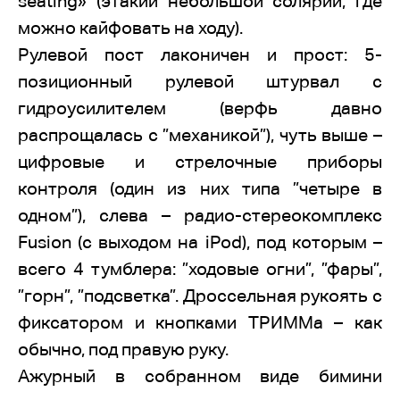
seating» (этакий небольшой солярий, где
можно кайфовать на ходу).
Рулевой пост лаконичен и прост: 5-
позиционный рулевой штурвал с
гидроусилителем (верфь давно
распрощалась с ”механикой”), чуть выше –
цифровые и стрелочные приборы
контроля (один из них типа ”четыре в
одном”), слева – радио-стереокомплекс
Fusion (с выходом на iPod), под которым –
всего 4 тумблера: ”ходовые огни”, ”фары”,
”горн”, ”подсветка”. Дроссельная рукоять с
фиксатором и кнопками ТРИММа – как
обычно, под правую руку.
Ажурный в собранном виде бимини