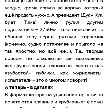
восхищение, азарт, любопытство – всё что
угодно, кроме испуга за корпус, который
ещё продать нужно. А президент (Дуан Кук,
брат Тима) лично рулил другим
подопытным – 2750-м, тоже нисколько не
сбавляя газу перед крутыми «горками»
(конечно, судно потяжелее и прыгало не
так яростно, но всё же…). Т.е., творцы
совсем не опасаются за возможные
«конфузы» своей техники на глазах столь
«зубастой» публики, как журналисты-
испытатели – это о многом говорит!
А теперь – в деталях
В формах катера на удивление органично
сочетаются плавные и «рубленые» формы