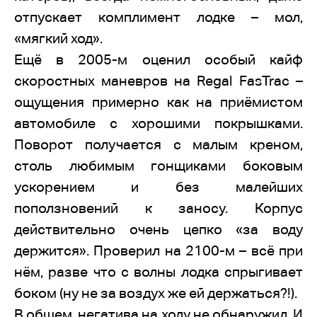
отпускает комплимент лодке – мол,
«мягкий ход».
Ещё в 2005-м оценил особый кайф
скоростных маневров на Regal FasTrac –
ощущения примерно как на приёмистом
автомобиле с хорошими покрышками.
Поворот получается с малым креном,
столь любимым гонщиками боковым
ускорением и без малейших
поползновений к заносу. Корпус
действительно очень цепко «за воду
держится». Проверил на 2100-м – всё при
нём, разве что с волны лодка спрыгивает
боком (ну не за воздух же ей держаться?!).
В общем, негатива на ходу не обнаружил. И