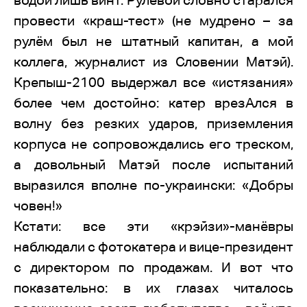
водой лишь винт. Рулевой словно старался
провести «краш-тест» (не мудрено – за
рулём был не штатный капитан, а мой
коллега, журналист из Словении Матэй).
Крепыш-2100 выдержал все «истязания»
более чем достойно: катер врезАлся в
волну без резких ударов, приземления
корпуса не сопровождались его треском,
а довольный Матэй после испытаний
выразился вполне по-украински: «Добры
човен!»
Кстати: все эти «крэйзи»-манёвры
наблюдали с фотокатера и вице-президент
с директором по продажам. И вот что
показательно: в их глазах читалось