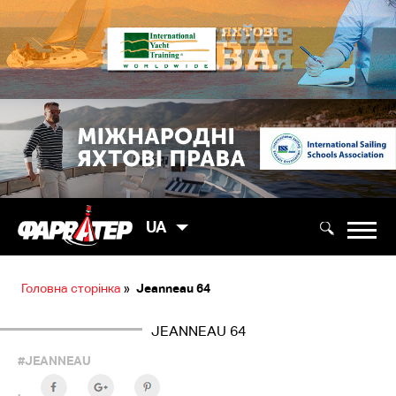
UA
Головна сторінка
»
Jeanneau 64
JEANNEAU 64
#JEANNEAU