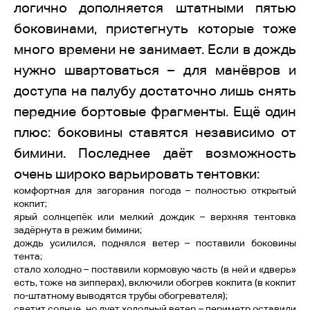
логично дополняется штатными пятью
боковинами, пристегнуть которые тоже
много времени не занимает. Если в дождь
нужно швартоваться – для манёвров и
доступа на палубу достаточно лишь снять
передние бортовые фрагменты. Ещё один
плюс: боковины ставятся независимо от
бимини. Последнее даёт возможность
очень широко варьировать тентовки:
комфортная для загорания погода – полностью открытый
кокпит;
ярый солнцепёк или мелкий дождик – верхняя тентовка
задёрнута в режим бимини;
дождь усилился, поднялся ветер – поставили боковины
тента;
стало холодно – поставили кормовую часть (в ней и «дверь»
есть, тоже на зипперах), включили обогрев кокпита (в кокпит
по-штатному выводятся трубы обогревателя);
светит солнце, но дует холодный ветер – периметр оставили