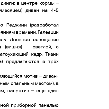
динги; в центре кормы –
умесяцем) диван на 4-5
о Реджини (разработал
еяниям времени, Галеацци
иль. Дневное освещение
 (вишня) – светлой, с
агоухающий кедр. Ткани
а) предлагаются в трёх
ряющийся мотив – диван-
ьным спальным местом), в
м, напротив – ещё один
ьной приборной панелью