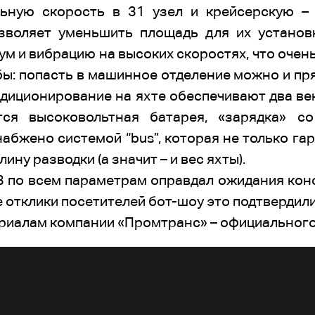
ьную скорость в 31 узел и крейсерскую – 
зволяет уменьшить площадь для их установ
м и вибрацию на высоких скоростях, что оче
 бы: попасть в машинное отделение можно и пря
ондиционирование на яхте обеспечивают два ве
тся высоковольтная батарея, «зарядка» со
бжено системой “bus”, которая не только га
ину разводки (а значит – и вес яхты).
43 по всем параметрам оправдал ожидания ко
отклики посетителей бот-шоу это подтвердили
риалам компании «Промтранс» – официального 