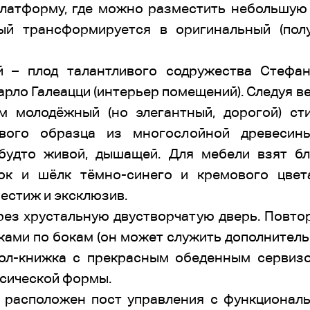
платформу, где можно разместить небольшую 
ый трансформируется в оригинальный (пол
й – плод талантливого содружества Стефан
арло Галеацци (интерьер помещений). Следуя в
м молодёжный (но элегантный, дорогой) ст
вого образца из многослойной древесины
будто живой, дышащей. Для мебели взят бл
ок и шёлк тёмно-синего и кремового цвет
рестиж и эксклюзив.
ерез хрустальную двустворчатую дверь. Повто
ками по бокам (он может служить дополнител
тол-книжка с прекрасным обеденным сервизо
ссической формы.
 расположен пост управления с функционал