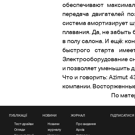
обеспечивают максимал
передача двигателей по
система амортизирует шу
плавания. Да, не забыть
в полу салона. И ещё: к
быстрого старта имее
Электрооборудование сна
и позволяет уменьшить дл
Что и говорить: Azimut 
компании. Восторженные 
По мате
ПУБЛІКАЦІЇ
НОВИНИ
ЖУРНАЛ
ПІДПИСАТИСЯ
Тест-драйви
Новини
Про видання
Огляди
журналу
Архів