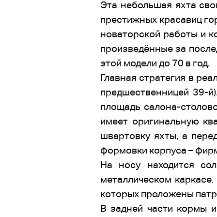
Эта небольшая яхта св
престижных красавиц го
новаторской работы и ко
произведённые за послед
этой модели до 70 в год.
Главная стратегия в реа
предшественницей 39-й)
площадь салона-столовой
имеет оригинальную ква
швартовку яхты, а пере
формовки корпуса – фирм
На носу находится со
металлическом каркасе.
которых проложены патру
В задней части кормы и