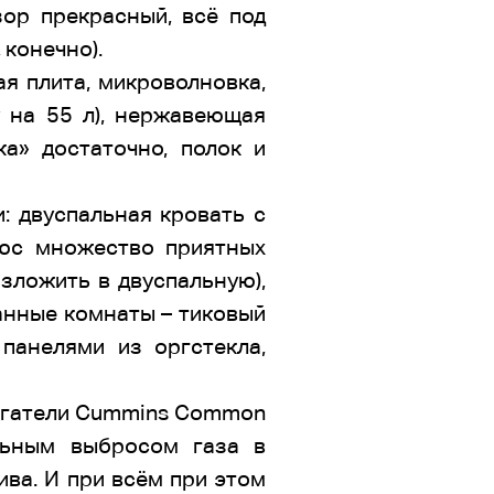
ор прекрасный, всё под
 конечно).
ая плита, микроволновка,
 на 55 л), нержавеющая
ка» достаточно, полок и
и: двуспальная кровать с
люс множество приятных
зложить в двуспальную),
анные комнаты – тиковый
панелями из оргстекла,
вигатели Cummins Common
льным выбросом газа в
ва. И при всём при этом