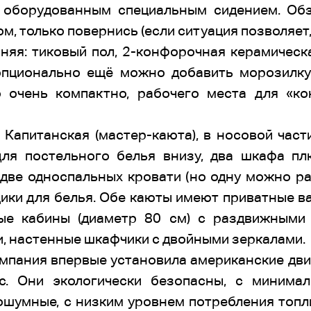
о оборудованным специальным сидением. Обз
м, только повернись (если ситуация позволяет,
няя: тиковый пол, 2-конфорочная керамическ
(опционально ещё можно добавить морозилку
 очень компактно, рабочего места для «ко
 Капитанская (мастер-каюта), в носовой част
ля постельного белья внизу, два шкафа п
 две односпальных кровати (но одну можно ра
щики для белья. Обе каюты имеют приватные в
ые кабины (диаметр 80 см) с раздвижными 
, настенные шкафчики с двойными зеркалами.
омпания впервые установила американские д
.с. Они экологически безопасны, с минима
шумные, с низким уровнем потребления топли