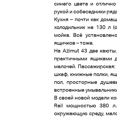
синего цвета и отличн
рукой и собеседники рядо
Кухня – почти как домаш
холодильник на 130 л 
мойка. Всё установлено
ящичков – тоже.
На Azimut 43 две каюты.
практичными ящиками д
мелочей. Пассажирская:
шкаф, книжные полки, я
пол, просторные душев
встроенные умывальники
В своей новой модели к
Rail мощностью 380 л
окружающую среду, мало