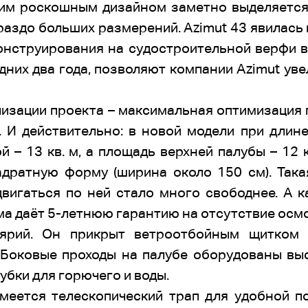
оим роскошным дизайном заметно выделяется
раздо больших размерений. Azimut 43 явилась
нструирования на судостроительной верфи в 
них два года, позволяют компании Azimut уве
лизации проекта – максимальная оптимизация
. И действительно: в новой модели при длине
 – 13 кв. м, а площадь верхней палубы – 12 к
дратную форму (ширина около 150 см). Така
двигаться по ней стало много свободнее. А к
а даёт 5-летнюю гарантию на отсутствие осм
лярий. Он прикрыт ветроотбойным щитком 
 Боковые проходы на палубе оборудованы вы
бки для горючего и воды.
меется телескопический трап для удобной по