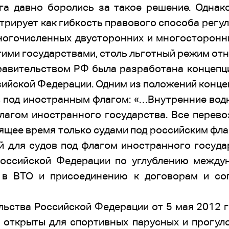
а давно боролись за такое решение. Однако
рирует как гибкость правового способа регу
многочисленных двусторонних и многосторонн
гими государствами, столь льготный режим от
равительством РФ была разработана концепц
ийской Федерации. Одним из положений конце
 под иностранным флагом: «…Внутренние вод
флагом иностранного государства. Все перево
ящее время только судами под российским фла
й для судов под флагом иностранного госуда
Российской Федерации по углублению между
ю в ВТО и присоединению к договорам и со
ьства Российской Федерации от 5 мая 2012 
 открыты для спортивных парусных и прогул