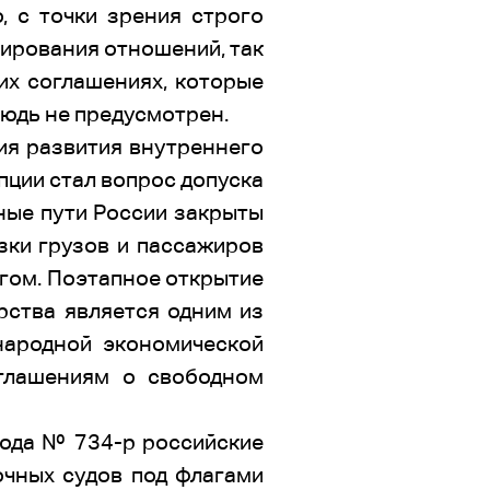
, с точки зрения строго
лирования отношений, так
их соглашениях, которые
нюдь не предусмотрен.
ия развития внутреннего
пции стал вопрос допуска
ные пути России закрыты
зки грузов и пассажиров
гом. Поэтапное открытие
рства является одним из
народной экономической
глашениям о свободном
года № 734-р российские
очных судов под флагами