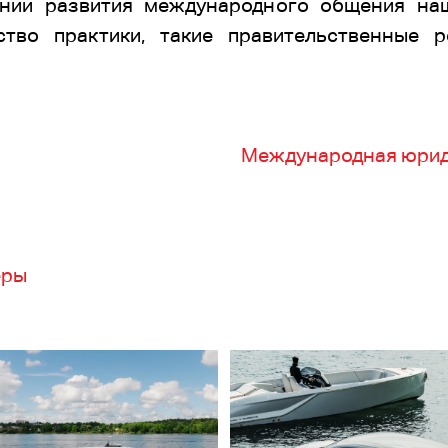
ении развития международного общения наш
ство практики, такие правительственные 
Международная юриди
ёры