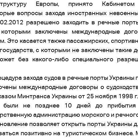
структуру Европы, принято Кабинетом
орые вопросы захода иностранных невоенны
02.2012 разрешено заходить в речные порт
с которыми заключены международные дого
. Это касается также пассажирских, спортивны
осударств, с которыми не заключены такие д
ожет без какого-либо специального разреш
оцедура захода судов в речные порты Украины п
ючены международные договоры о судоходств
казом Минтранса Украины от 25 ноября 1998 г
ы были не позднее 10 дней до прибытия
арственную администрацию морского и речного
новление позволяет открыть порты Украины д
азаться позитивно на туристическом бизнесе