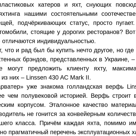
ластиковых катеров и яхт, снующих повсюд
хтинга нашими состоятельными соотечестве
ей, подчёркивающих статус, просто пугает
томобили, стоящие у дорогих ресторанов? Вот 
е отличаются индивидуальностью.
, что и рад был бы купить нечто другое, но где 
хтенных брэндов, представленных в Украине, – 
ые могут предложить клиенту яхту, максим
з них – Linssen 430 AC Mark II.
рватер» уже знакома голландская верфь Lin
ее чем полувековой историей. Верфь строит
еским корпусом. Эталонное качество материа
зводитель не гонится за конвейерным количест
шего класса. Причём каждая яхта, помимо и
но прагматичный перечень эксплуатационных х