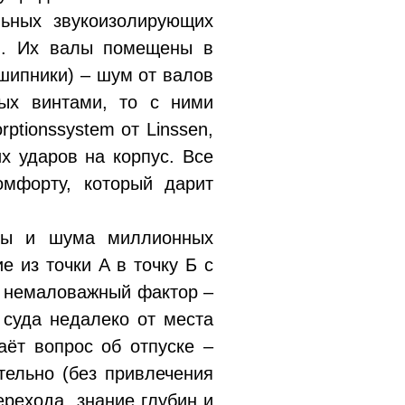
льных звукоизолирующих
ей. Их валы помещены в
шипники) – шум от валов
мых винтами, то с ними
ptionssystem от Linssen,
х ударов на корпус. Все
омфорту, который дарит
еты и шума миллионных
е из точки А в точку Б с
н немаловажный фактор –
 суда недалеко от места
аёт вопрос об отпуске –
тельно (без привлечения
рехода, знание глубин и