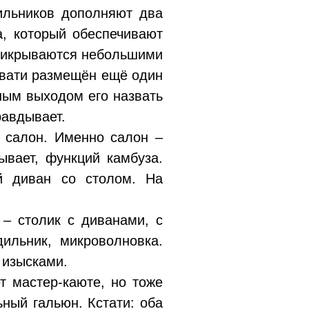
тильников дополняют два
а, который обеспечивают
прикрываются небольшими
овати размещён ещё один
ным выходом его назвать
равдывает.
в салон. Именно салон –
ывает, функций камбуза.
й диван со столом. На
 – столик с диванами, с
дильник, микроволновка.
 изысками.
т мастер-каюте, но тоже
ный гальюн. Кстати: оба