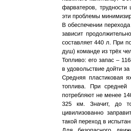
фарватеров, трудности 
эти проблемы минимизиро
В обеспечении перехода
зависит продолжительно
составляет 440 л. При п
душ) команде из трёх че
Топливо: его запас – 11
в удовольствие дойти за
Средняя пластиковая я
топлива. При средней 
потребляют не менее 140
325 км. Значит, до т
цивилизованно заправи
такой переход в испыта
Для безопасного движ