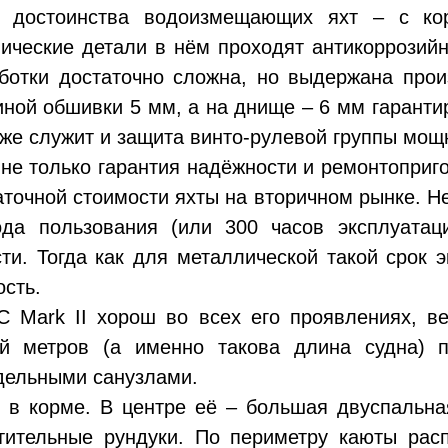
 достоинства водоизмещающих яхт – с кор
лические детали в нём проходят антикоррозийн
ботки достаточно сложна, но выдержана про
ной обшивки 5 мм, а на днище – 6 мм гаранти
 же служит и защита винто-рулевой группы мо
не только гарантия надёжности и ремонтоприго
точной стоимости яхты на вторичном рынке. Не
да пользования (или 300 часов эксплуата
ти. Тогда как для металлической такой срок э
ость.
C Mark II хорош во всех его проявлениях, вед
й метров (а именно такова длина судна) 
дельными санузлами.
 в корме. В центре её – большая двуспальна
тительные рундуки. По периметру каюты ра