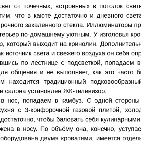
вет от точечных, встроенных в потолок све
тим, что в каюте достаточно и дневного свет
рочного закалённого стекла. Иллюминаторы 
нтерьер по-домашнему уютным. У изголовья кр
, который выходит на кринолин. Дополнитель
ак источник света и свежего воздуха он себя оп
вшись по лестнице с подсветкой, попадаем 
ля общения и не выполняет, как это часто б
ём находится традиционный подковообразны
е салона установлен ЖК-телевизор.
в нос, попадаем в камбуз. С одной стороны
ухня с 3-конфорочной газовой плитой, холо
 достаточно, чтобы баловать себя кулинарными
жена в носу. По объёму она, конечно, уступае
 оборудована двумя кроватями, имеется отдель