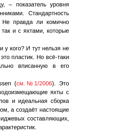
у, – показатель уровня
нниками. Стандартность
. Не правда ли комично
так и с яхтами, которые
и у кого? И тут нельзя не
это пластик. Но всё-таки
ально вписанную в его
ssen (
см.№1/2006
). Это
 водоизмещающие яхты с
лов и идеальная сборка
вом, а создаёт настоящие
миджевых составляющих,
арактеристик.