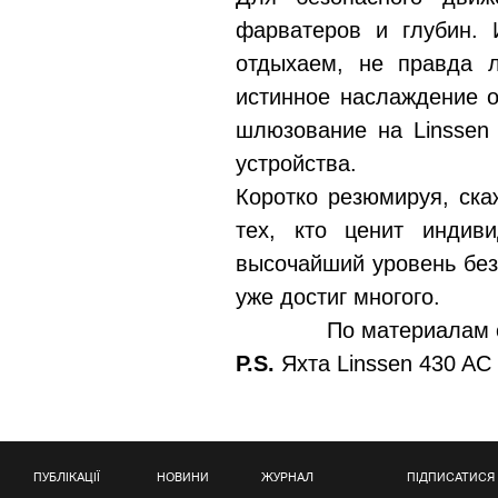
фарватеров и глубин. 
отдыхаем, не правда л
истинное наслаждение о
шлюзование на Linssen
устройства.
Коротко резюмируя, ска
тех, кто ценит индив
высочайший уровень безо
уже достиг многого.
По материалам 
P.S.
Яхта Linssen 430 AC 
ПУБЛІКАЦІЇ
НОВИНИ
ЖУРНАЛ
ПІДПИСАТИСЯ