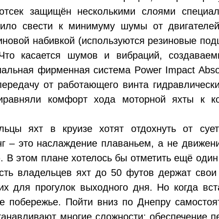
отсек защищён несколькими слоями специа
лило свести к минимуму шумы от двигател
иновой набивкой (используются резиновые под
Что касается шумов и вибраций, создавае
альная фирменная система Power Impact Absor
передачу от работающего винта гидравлически
иравняли комфорт хода моторной яхты к к
ельцы яхт в круизе хотят отдохнуть от су
г – это наслаждение плаваньем, а не движени
. В этом плане хотелось бы отметить ещё оди
сть владельцев яхт до 50 футов держат свои
их для прогулок выходного дня. Но когда вст
е побережье. Пойти вниз по Днепру самостоя
танавливают многие сложности: обеспечение пе