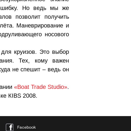
 ошибку. Но ведь мы же
злов позволит получить
олёта. Маневрирование и
одруливающего носового
 для круизов. Это выбор
ания. Тех, кому важен
куда не спешит – ведь он
пании
«Boat Trade Studio»
.
ке КIBS 2008.
Facebook