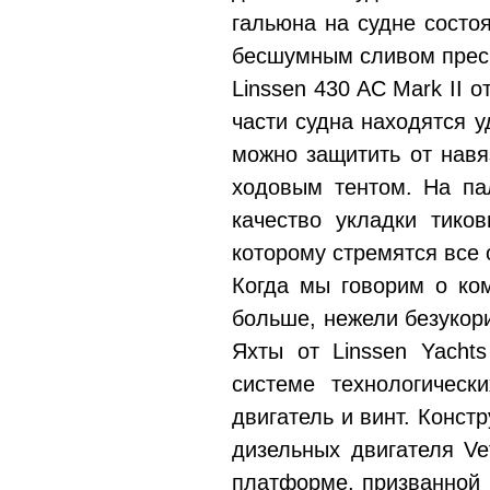
гальюна на судне состоя
бесшумным сливом прес
Linssen 430 AC Mark II 
части судна находятся у
можно защитить от навя
ходовым тентом. На па
качество укладки тико
которому стремятся все
Когда мы говорим о ком
больше, нежели безукор
Яхты от Linssen Yaсht
системе технологическ
двигатель и винт. Конст
дизельных двигателя Ve
платформе, призванной 