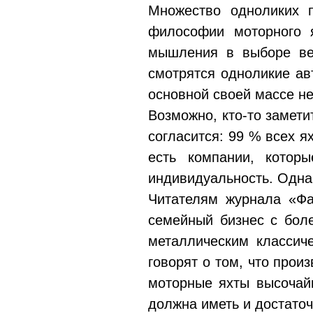
Множество одноликих п
философии моторного я
мышления в выборе вещ
смотрятся одноликие ав
основной своей массе н
Возможно, кто-то заметит
согласится: 99 % всех я
есть компании, котор
индивидуальность. Одна и
Читателям журнала «Фа
семейный бизнес с бол
металлическим классич
говорят о том, что прои
моторные яхты высочай
должна иметь и достаточ