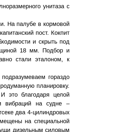
олноразмерного унитаза с
ни. На палубе в кормовой
капитанский пост. Кокпит
бходимости и скрыть под
лщиной 18 мм. Подбор и
авно стали эталоном, к
, подразумеваем гораздо
продуманную планировку.
 И это благодаря целой
 и вибраций на судне –
отсеке два 4-цилиндровых
азмещены на специальной
исущи дизельным силовым