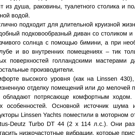
т из душа, раковины, туалетного столика и п
ной водой.
отлично подходит для длительной круизной жиз
добный подковообразный диван со столиком и 
зчивого солнца с помощью бимини, а при нео
лубе и во внутренних помещениях – тик то
вых поверхностей голландскими мастерами д
 остальные производители.
форте высокого уровня (как на Linssen 430)
изненную отделку помещений или до мелочей 
s обладают потрясающе комфортным ходом.
их особенностей. Основной источник шума
рукторы Linssen Yaсhts поместили в моторном 
tus-Deutz Turbo DT 44 (2 х 114 л.с.). Они р
гасить низкочастотные вибрации, которые пр