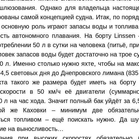
шлюзования. Однако для владельца настояще
ваны самой концепцией судна. Итак, по поряд
 основную роль играют запасы воды и топлива 
сть автономного плавания. На борту Linssen
отреблении 50 л в сутки на человека (питьё, пр
ловек запасов воды будет достаточно на трое су
60 л. Именно столько нужно яхте, чтобы на мак
 4,5 световых дня до Днепровского лимана (835
хта такого же размера будет иметь на борту
скорости в 50 км/ч её двигатели (суммарн
 л на час хода. Значит полный бак уйдёт за 6,
ой же Каховки – минимум две обязатель
ться топливом – ещё поискать нужно. Да шу
ние на выносливость…
ения при высоких скоростях обязательно б