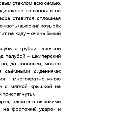
овым стеклом всю семью,
одинаково желанны и на
цесса ставится сплошная
о часть (высокий козырёк
ит на ходу – очень ёмкий
алубы с грубой насечкой
од палубой – шкиперский
тво, до консолей, можно
я съёмными сидениями:
ния – многократно мною
ки с мягкой крышкой на
 пристегнуть).
орта) защита с высокими
. на форточке) ударо- и