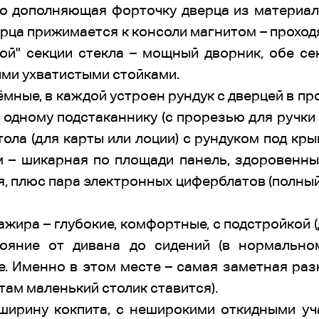
ко дополняющая форточку дверца из материала
ца прижимается к консоли магнитом – проход
вой" секции стекла – мощный дворник, обе с
ми ухватистыми стойками.
мные, в каждой устроен рундук с дверцей в пр
 одному подстаканнику (с прорезью для ручки к
ола (для карты или лоции) с рундуком под кры
м – шикарная по площади панель, здоровенн
, плюс пара электронных циферблатов (полный
ажира – глубокие, комфортные, с подстройкой 
тояние от дивана до сидений (в нормально
. Именно в этом месте – самая заметная раз
там маленький столик ставится).
ширину кокпита, с неширокими откидными уч