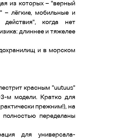
ая из которых – "верный
" – лёгкие, мобильные и
действия", когда нет
зика: длиннее и тяжелее
одохранилищ и в морском
пестрит красным "uutuus"
93-м модели. Кратко для
рактически прежним!), на
, полностью переделаны
рация для универсала-