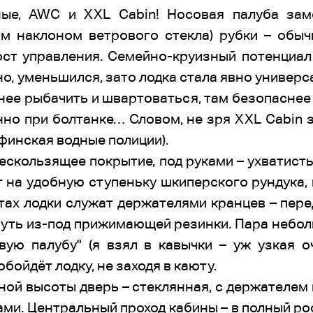
ые, AWC и ХХL Cabin! Носовая палуба зам
ым наклоном ветрового стекла) рубки – обыч
ст управления. Семейно-круизный потенциал 
о, уменьшился, зато лодка стала явно универс
нее рыбачить и швартоваться, там безопаснее
енно при болтанке… Словом, не зря ХХL Cabin
финская водные полиции).
нескользящее покрытие, под руками – ухвати
 на удобную ступеньку шкиперского рундука, в
тах лодки служат держателями кранцев – пере
нуть из-под прижимающей резинки. Пара небо
вую палубу" (я взял в кавычки – уж узкая оч
бойдёт лодку, не заходя в каюту.
ной высоты дверь – стеклянная, с держателем
и. Центральный проход кабины – в полный рос