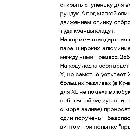
открыть ступеньку для в
рундук. А под мягкой спи
движением спинку отброс
туда кранцы кладут.
На корме – стандартная д
пара широких алюминиев
между ними – рецесс. За
На ходу лодка себя ведё
Х, но заметно уступает 
больших разливах (в Кре
для XL не помеха в любу
небольшой радиус, при э
с моря заливе) проносят
один поручень – безопа
винтом при попытке "пр