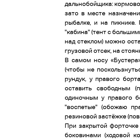
дальнобойщика: кормово
зато в месте назначен
рыбалке, и на пикнике.
"кабина" (тент с больши
над стеклом) можно оста
грузовой отсек, на стоян
В самом носу «Бустера»
(чтобы не поскользнуть
рундук, у правого борт
оставить свободным (
одиночным у правого б
"воспетые" (обожаю пр
резиновой застёжке (пов
При закрытой форточке 
боковинами (ходовой ко