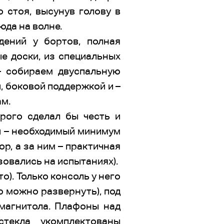
 стоя, высунув голову в
юда на волне.
дений у бортов, полная
е доски, из специальных
– собираем двуспальную
, боковой поддержкой и –
ам.
рого сделал бы честь и
й – необходимый минимум
ор, а за ним – практичная
зовались на испытаниях).
о). Только консоль у него
ю можно развернуть), под
 магнитола. Плафоны над
стекла укомплектованы