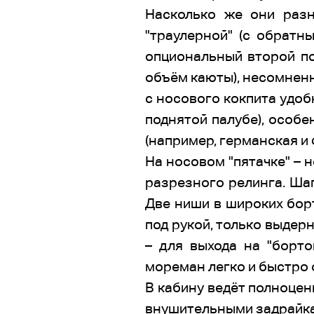
Насколько же они разн
"траулерной" (с обратн
опциональный второй по
объём каюты), несомненн
с носового кокпита удоб
поднятой палубе), особ
(например, германская и 
На носовом "пятачке" – 
разрезного релинга. Шаг
Две ниши в широких бор
под рукой, только выдер
– для выхода на "борто
мореман легко и быстро о
В кабину ведёт полноцен
внушительными задрайкам