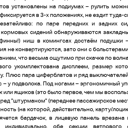
тов установлены на подиумах – рулить можно
иксируется в 3-х положениях, не ездит туда-с
затейливо: по паре передних и задних си
 кормовых сидений обнаруживаются закладны
 финны!) ниш в комингсах достаём подушки 
ия не конвертируются, зато они с больстерами
анием, что весьма ощутимо при скачке по волн
вого укомплектована дисплеем, размер кото
у. Плюс пара циферблатов и ряд выключателе
 – у подволока. Под ногами – эргономичный уп
к или ящиков (это было первое, чем мы восполь
еред "штурманом" (переднее пассажирское мест
ность (на которой, действительно, карту/лоци
ячется бардачок, в лицевую панель врезана
 индивидуально, обе секции ветрового 