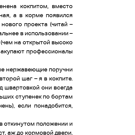
енена кокпитом, вместо
ная, а в корме появился
нового проекта (читай –
альнее в использовании –
 (чем на открытой высоко
 закупают профессионалы
стые нержавеющие поручни
торой шаг – я в кокпите.
д швартовкой они всегда
льших ступенек по бортам
ень), если понадобится,
 в откинутом положении и
т, аж до кормовой двери.