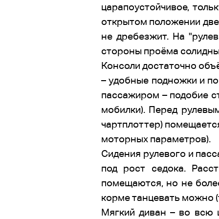
царапоустойчивое, толь
открытом положении двер
не дребезжит. На "руле
стороны проёма солидны
Консоли достаточно объё
– удобные подножки и по
пассажиром – подобие ст
мобилки). Перед рулевы
чартплоттер) помещается
моторных параметров).
Сидения рулевого и пасс
под рост седока. Расс
помещаются, но не более
корме танцевать можно (
Мягкий диван – во всю 