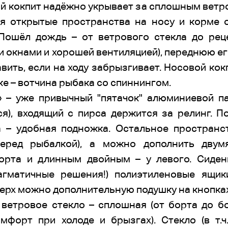
й кокпит надёжно укрывает за сплошным ветр
ия открытые пространства на носу и корме 
 Пошёл дождь – от ветрового стекла до ре
ми окнами и хорошей вентиляцией), переднюю ег
вить, если на ходу забрызгивает. Носовой кокп
ке – вотчина рыбака со спиннингом.
 – уже привычный "пятачок" алюминиевой п
ся), входящий с пирса держится за релинг. П
а – удобная подножка. Остальное пространс
перед рыбалкой), а можно дополнить двум
орта и длинным двойным – у левого. Сиде
агматичные решения!) полиэтиленовые ящи
ерх можно дополнительную подушку на кнопках
ветровое стекло – сплошная (от борта до б
мфорт при холоде и брызгах). Стекло (в т.ч