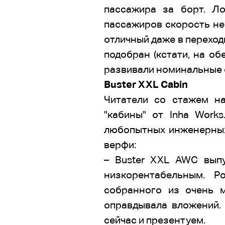
пассажира за борт. Л
пассажиров скорость не 
отличный даже в переход
подобран (кстати, на об
развивали номинальные об
Buster ХХL Cabin
Читатели со стажем на
"кабины" от Inha Work
любопытных инженерных 
верфи:
– Buster XXL AWC вып
низкорентабельным. Р
собранного из очень 
оправдывала вложений.
сейчас и презентуем.