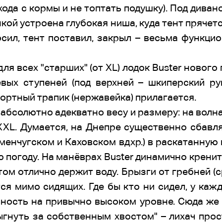
хода с кормы и не топтать подушку). Под диван
нкой устроена глубокая ниша, куда тент прячет
ил, тент поставил, закрыл – весьма функцио
ля всех "старших" (от XL) лодок Buster новог
ых ступеней (под верхней – шкиперский ру
бортный трапик (нержавейка) прилагается.
т абсолютно адекватно весу и размеру: на волн
XXL. Думается, на Днепре существенно сбавл
менчугском и Каховском вдхр.) в раскатанную 
ю погоду. На манёврах Buster динамично кренит
том отлично держит воду. Брызги от гребней (
ся мимо сидящих. Где бы кто ни сидел, у ка
сность на привычно высоком уровне. Сюда же 
ыгнуть за собственным хвостом" – лихач про