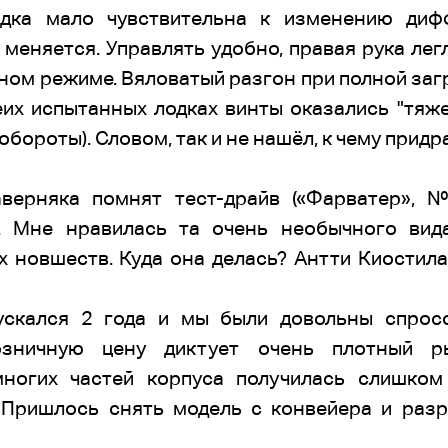
одка мало чувствительна к изменению дифф
меняется. Управлять удобно, правая рука лег
ном режиме. Вяловатый разгон при полной загр
еих испытанных лодках винты оказались "тяж
ороты). Словом, так и не нашёл, к чему придр
верняка помнят тест-драйв («Фарватер», 
s. Мне нравилась та очень необычного ви
новшеств. Куда она делась? Антти Киостил
ускался 2 года и мы были довольны спросо
озничную цену диктует очень плотный р
многих частей корпуса получилась слишком
 Пришлось снять модель с конвейера и разр