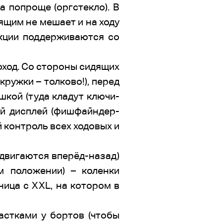
 попроще (оргстекло). В
ящим не мешает и на ходу
екции поддерживаются со
оход. Со стороны сидящих
ружки – толково!), перед
шкой (туда кладут ключи-
ый дисплей (фишфайндер-
 контроль всех ходовых и
(двигаются вперёд-назад)
м положении) – коленки
ница с XXL, на котором в
астками у бортов (чтобы