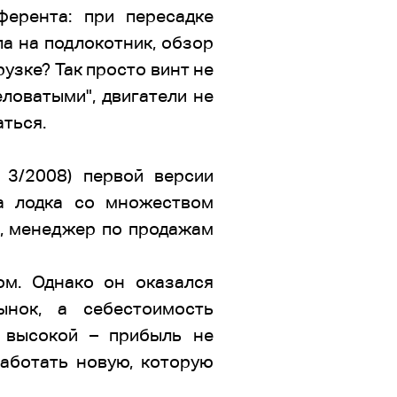
ерента: при пересадке
ла на подлокотник, обзор
узке? Так просто винт не
еловатыми", двигатели не
аться.
№3/2008) первой версии
да лодка со множеством
а, менеджер по продажам
м. Однако он оказался
ынок, а себестоимость
 высокой – прибыль не
аботать новую, которую