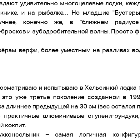
здают удивительно многоцелевые лодки, кажд
пикнике, и на рыбалке… Но младшие "Бустеры
учнее, конечно же, в "ближнем радиусе 
бросков и зубодробительной волны. Просто фи
зёрам верфи, более уместным на разливах в
осматриваю и испытываю в Хельсинки) лодка 
к, это уже третье поколение созданной в 19
а длиннее предыдущей на 30 см (вес остался п
 практичные алюминиевые ступени-рундуки
й кокпит.
ухконсольник – самая логичная конфигу