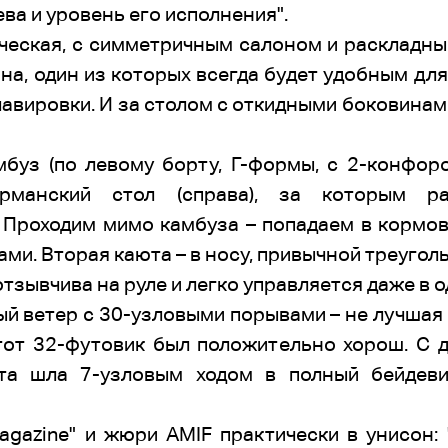
ва и уровень его исполнения".
ческая, с симметричным салоном и раскладны
на, один из которых всегда будет удобным дл
авировки. И за столом с откидными боковинам
мбуз (по левому борту, Г-формы, с 2-конфоро
урманский стол (справа), за которым ра
 Проходим мимо камбуза – попадаем в кормо
ми. Вторая каюта – в носу, привычной треугол
тзывчива на руле и легко управляется даже в о
ьный ветер с 30-узловыми порывами – не лучшая
тот 32-футовик был положительно хорош. С 
хта шла 7-узловым ходом в полный бейдеви
agazine" и жюри AMIF практически в унисон: 