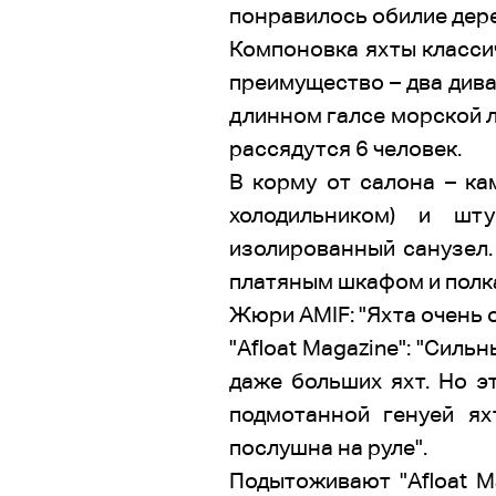
понравилось обилие дере
Компоновка яхты класси
преимущество – два дива
длинном галсе морской л
рассядутся 6 человек.
В корму от салона – ка
холодильником) и шт
изолированный санузел.
платяным шкафом и полка
Жюри AMIF: "Яхта очень о
"Afloat Magazine": "Сил
даже больших яхт. Но э
подмотанной генуей я
послушна на руле".
Подытоживают "Afloat M