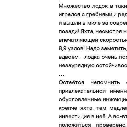
Множество лодок в таки
игрался с гребнями и ре
и вышли в миле за совр
позади! Яхта, несмотря н
впечатляющей скоростью 
8,9 узлов! Надо заметит
вдвоём – лодка очень по
незаурядную остойчивос
…
Остаётся напомнить
привлекательной имен
обусловленные инжекцио
крепче яхта, тем медл
инвестиция в неё. А во-
положиться – проверено.