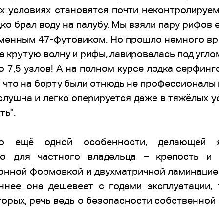
х условиях становятся почти неконтролируемы
дко брал воду на палубу. Мы взяли пару рифов 
еменным 47-футовиком. Но прошло немного вре
а крутую волну и рифы, лавировалась под угло
7,5 узлов! А на полном курсе лодка серфинг
ь, что на борту были отнюдь не профессионалы 
слушна и легко оперируется даже в тяжёлых у
ть".
 о ещё одной особенности, делающей я
но для частного владельца – крепость и ж
нной формовкой и двухматричной ламинацией
еннее она дешевеет с годами эксплуатации,
вторых, речь ведь о безопасности собственно