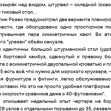
озырёк над входом, штурвал – складной (осво
й тиковый стол…
ик Розео предусмотрел два варианта планиров
части, где оборудовано одно просторное 
привычная пара симметричных кают. Во вт
го "урезан" объём санузла.
 идентичны: большой штурманский стол (удоб
 бортовой камбуз, сдвинутый к правому бо
та с асимметричной двуспальной кроватью и 
 365 есть всё, что нужно для морского круизера,
ая фурнитура и фитинги, легко обслуживаем
ставки. Но это не просто удобная платформа 
по скорости сравнима даже с 40-футовиками".
 описывает недельный опыт чартера на бор
28 узлов с отдельными порывами до 35, развел