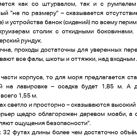
яется как со штурвалом, так и с румпелем
ый "не по размеру" – сказывается отсутствие
е) и устройства банок (сидений) по всему пери
круизерам столик с откидными боковинами.
ерский рундук.
чна, проходы достаточны для уверенных пере
вают все фалы, шкоты и оттяжки, над входным
 части корпуса, то для моря предлагается ст
й на лавировке – осадка будет 1,85 м. А 
всего 1,55 м.
ютах светло и просторно – сказываются высоки
ерьер щедро облагорожен деревом моаби, а 
вляют ощущения безопасности".
 32 футах длины более чем достаточно объём