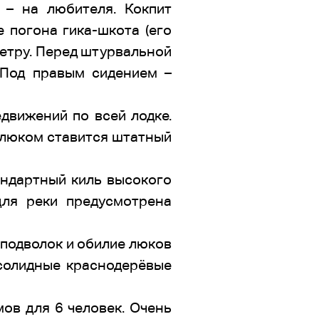
 – на любителя. Кокпит
 погона гика-шкота (его
метру. Перед штурвальной
 Под правым сидением –
движений по всей лодке.
 люком ставится штатный
андартный киль высокого
для реки предусмотрена
й подволок и обилие люков
солидные краснодерёвые
ов для 6 человек. Очень