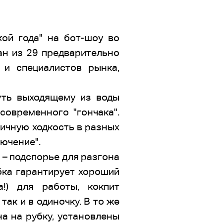
кой года" на бот-шоу во
ан из 29 предварительно
и специалистов рынка,
чуть выходящему из воды
овременного "гончака".
личную ходкость в разных
лючение".
 – подспорье для разгона
бка гарантирует хороший
!) для работы, кокпит
ак и в одиночку. В то же
а на рубку, установлены