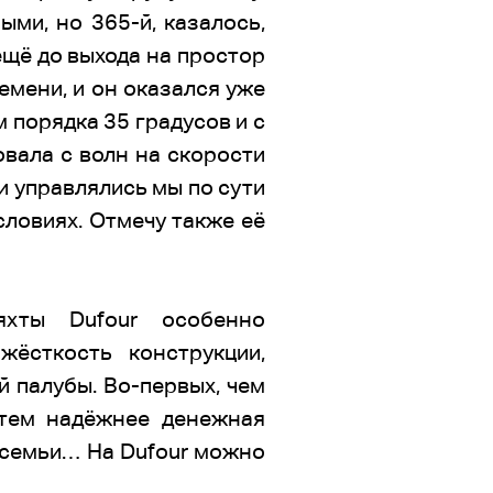
ми, но 365-й, казалось,
ещё до выхода на простор
мени, и он оказался уже
м порядка 35 градусов и с
овала с волн на скорости
и управлялись мы по сути
словиях. Отмечу также её
хты Dufour особенно
ёсткость конструкции,
 палубы. Во-первых, чем
 тем надёжнее денежная
й семьи… На Dufour можно