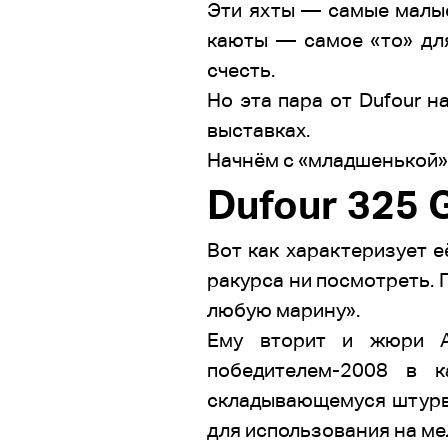
Эти яхты — самые малые 
каюты — самое «то» для
счесть.
Но эта пара от Dufour 
выставках.
Начнём с «младшенькой»
Dufour 325 
Вот как характеризует е
ракурса ни посмотреть. 
любую марину».
Ему вторит и жюри Aus
победителем-2008 в к
складывающемуся штурва
для использования на ме