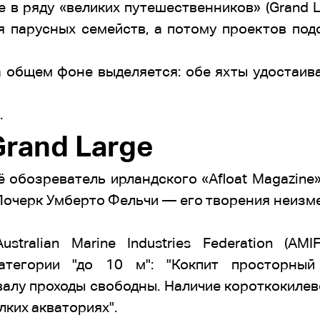
в ряду «великих путешественников» (Grand La
 парусных семейств, а потому проектов под
на общем фоне выделяется: обе яхты удостаив
.
Grand Large
ё обозреватель ирландского «Afloat Magazine»:
Почерк Умберто Фельчи — его творения неизм
tralian Marine Industries Federation (AMI
атегории "до 10 м": "Кокпит просторный
лу проходы свободны. Наличие короткокилев
лких акваториях".