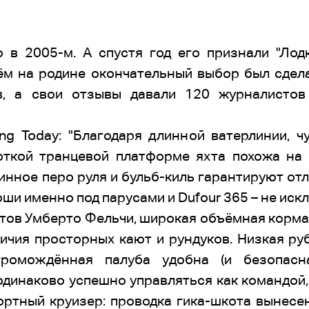
 в 2005-м. А спустя год его признали "Лод
ём на родине окончательный выбор был сдел
в, а свои отзывы давали 120 журналистов 
ing Today: "Благодаря длинной ватерлинии, 
ткой транцевой платформе яхта похожа на с
нное перо руля и бульб-киль гарантируют от
оши именно под парусами и Dufour 365 – не иск
оектов Умберто Фельчи, широкая объёмная корма
личия просторных кают и рундуков. Низкая ру
громождённая палуба удобна (и безопасна
одинаково успешно управляться как командой, т
ртный круизер: проводка гика-шкота вынесен