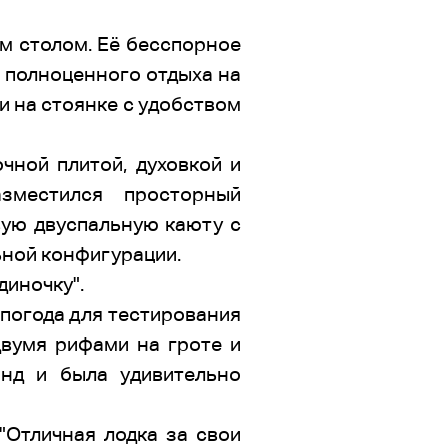
м столом. Её бесспорное
я полноценного отдыха на
и на стоянке с удобством
чной плитой, духовкой и
зместился просторный
вую двуспальную каюту с
ьной конфигурации.
диночку".
 погода для тестирования
двумя рифами на гроте и
нд и была удивительно
"Отличная лодка за свои