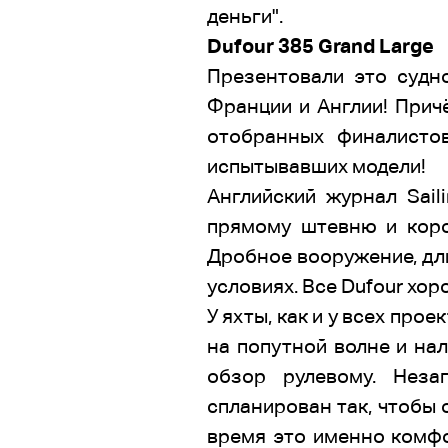
деньги".
Dufour 385 Grand Large
Презентовали это судно
Франции и Англии! Прич
отобранных финалисто
испытывавших модели!
Английский журнал Sail
прямому штевню и коро
Дробное вооружение, дли
условиях. Все Dufour хор
У яхты, как и у всех пр
на попутной волне и на
обзор рулевому. Неза
спланирован так, чтобы 
время это именно комфо