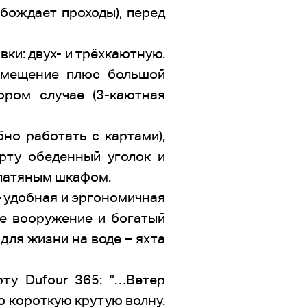
бождает проходы), перед
ки: двух- и трёхкаютную.
помещение плюс большой
ором случае (3-каютная
но работать с картами),
рту обеденный уголок и
платяным шкафом.
 – удобная и эргономичная
ое вооружение и богатый
для жизни на воде – яхта
ту Dufour 365: "…Ветер
о короткую крутую волну.