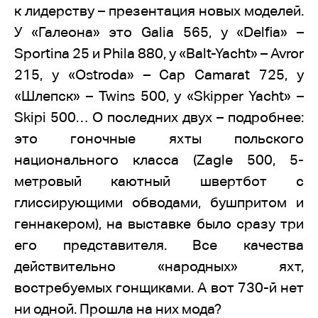
к лидерству – презентация новых моделей.
У «Галеона» это Galia 565, у «Delfia» –
Sportina 25 и Phila 880, у «Balt-Yacht» – Avror
215, у «Ostroda» – Cap Camarat 725, у
«Шлепск» – Twins 500, у «Skipper Yacht» –
Skipi 500… О последних двух – подробнее:
это гоночные яхты польского
национального класса (Zagle 500, 5-
метровый каютный швертбот с
глиссирующими обводами, бушпритом и
геннакером), на выставке было сразу три
его представителя. Все качества
действительно «народных» яхт,
востребуемых гонщиками. А вот 730-й нет
ни одной. Прошла на них мода?