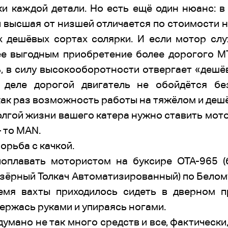
и каждой детали. Но есть ещё один нюанс: 
 и высшая от низшей отличается по стоимости н
дешёвых сортах солярки. И если мотор служ
ее выгодным приобретение более дорогого М
, в силу высокооборотности отвергает «дешё
 деле дорогой двигатель не обойдётся без
ак раз возможность работы на тяжёлом и деш
олгой жизни вашего катера нужно ставить мот
 то МАN.
орьба с качкой.
оплавать мотористом на буксире ОТА-965 (
Озёрный Толкач Автоматизированный) по Белом
емя вахты приходилось сидеть в дверном 
ержась руками и упираясь ногами.
умано не так много средств и все, фактически