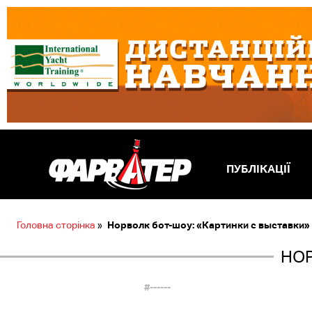
ПУБЛІКАЦІЇ
Головна сторінка
»
Норволк бот-шоу: «Картинки с выставки»
НОР
#------