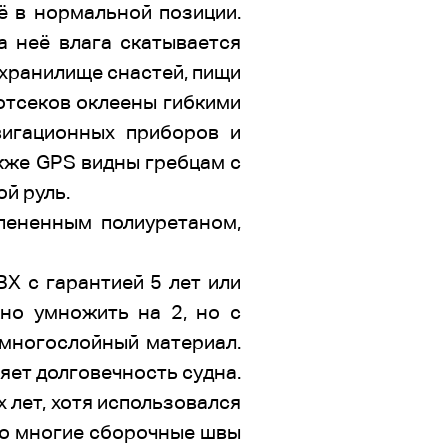
ё в нормальной позиции.
а неё влага скатывается
 хранилище снастей, пищи
 отсеков оклеены гибкими
вигационных приборов и
акже GPS видны гребцам с
ой руль.
пененным полиуретаном,
Х с гарантией 5 лет или
жно умножить на 2, но с
й многослойный материал.
яет долговечность судна.
 лет, хотя использовался
что многие сборочные швы