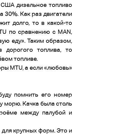
в США дизельное топливо
а 30%. Как раз двигатели
ит долго, то в какой-то
ТU по сравнению с МАN,
вую еду». Таким образом,
 дорогого топлива, то
ёвом топливе.
оры МТU, а если «любовь»
буду помнить его номер
у морю. Качка была столь
проёме между палубой и
, для крупных форм. Это и