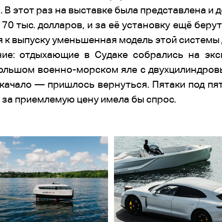
. В этот раз на выставке была представлена и
70 тыс. долларов, и за её установку ещё беру
ся к выпуску уменьшенная модель этой системы 
ие: отдыхающие в Судаке собрались на экс
ольшом военно-морском яле с двухцилиндровы
укачало — пришлось вернуться. Пятаки под пя
за приемлемую цену имела бы спрос.