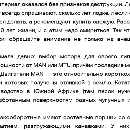
атериал оказался без признаков деструкции. Ло
 всегда спрашивают, сколько лет лодке, и если
тся делать, а рекомендуют купить свежую. Ра
0 лет жизни, и с этим надо смириться. Так ч
ки: обращайте внимание не только на внеш
мала давно: выбор мотора для своего гип
мощности от МАN или МТU, причём последние м
а. Двигатели МAN — это относительно коротк
и которых получены отливкой в землю. Кста
зводство в Южной Африке (там песок нужн
аботанным поверхностям разных чугунных 
зкооборотные, имеют составные поршни со 
ытием, разгружающими канавками. У них