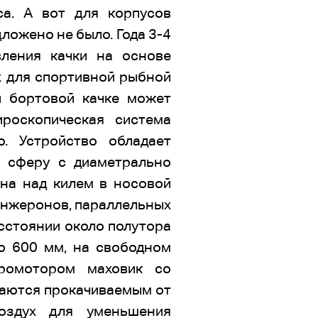
са. А вот для корпусов
ложено не было. Года 3-4
ления качки на основе
х для спортивной рыбной
и бортовой качке может
ироскопическая система
. Устройство обладает
й сферу с диаметрально
на над килем в носовой
лонжеронов, параллельных
асстоянии около полутора
о 600 мм, на свободном
тромотором маховик со
даются прокачиваемым от
оздух для уменьшения