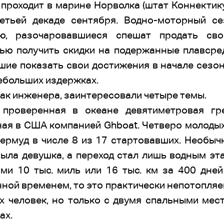
проходит в марине Норволка (штат Коннектик
етьей декаде сентября. Водно-моторный с
ю, разочаровавшиеся спешат продать сво
ю получить скидки на подержанные плавсред
шие показать свои достижения в начале сезо
небольших издержках.
, как инженера, заинтересовали четыре темы.
проверенная в океане девятиметровая гре
ная в США компанией Ghboat. Четверо молодых
ермуд в числе 8 из 17 стартовавших. Необыч
была девушка, а переход стал лишь водным э
ми 10 тыс. миль или 16 тыс. км за 400 дней
нной временем, то это практически непотопляе
х человек, но только с двумя спальными мест
ах.