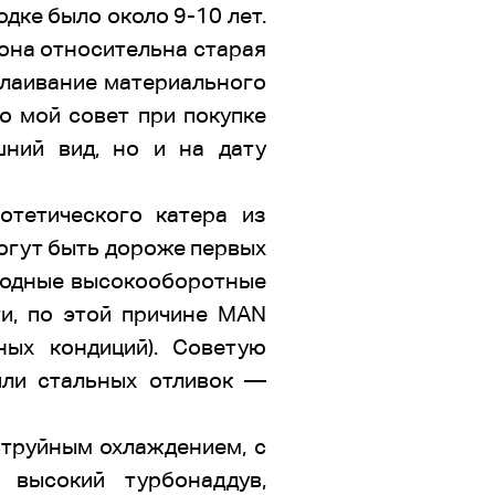
дке было около 9-10 лет.
 она относительна старая
сслаивание материального
то мой совет при покупке
ний вид, но и на дату
отетического катера из
огут быть дороже первых
оходные высокооборотные
ти, по этой причине МАN
ых кондиций). Советую
или стальных отливок —
струйным охлаждением, с
 высокий турбонаддув,