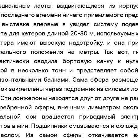
ециальные ласты, выдвигающиеся из корпу
последнего времени ничего приемлемого пред
 выставке впервые я увидел систему подав
та для катеров длиной 20-30 м, используемы
атера имеют высокую надстройку, и она пр
рального положения на метры. Так вот, г
рактически сводила бортовую качку к нулю
ой в несколько тонн и представляет собо
изонтальными балками. Сама сфера размеще
лок закреплены через подрамник из силовых 
. Эти лонжероны находятся друг от друга на р
оребренной сферы, внешним диаметром окол
кальной оси вращается приводимый элек
отов в мин. Подшипники смазываются и охлаж
маслом. Из самой сферы откачивается в