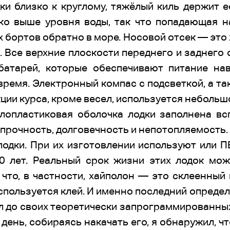
ки близко к круглому, тяжёлый киль держит е
ко выше уровня воды, так что попадающая н
 бортов обратно в море. Носовой отсек — это
. Все верхние плоскости переднего и заднего
батарей, которые обеспечивают питание на
время. Электронный компас с подсветкой, а т
ции курса, кроме весел, используется небольш
опластиковая оболочка лодки заполнена вс
 прочность, долговечность и непотопляемость.
одки. При их изготовлении используют или ПВ
0 лет. Реальный срок жизни этих лодок мо
 что, в частности, хайполон — это склеенны
спользуется клей. И именно последний определ
 до своих теоретически запрограммированных
 день, собираясь накачать его, я обнаружил, 