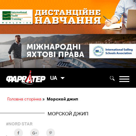
UA
Головна сторінка
»
Морской джип
МОРСКОЙ ДЖИП
#NORD STAR